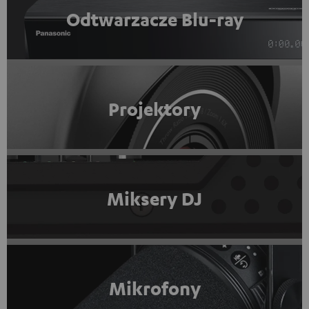
Odtwarzacze Blu-ray
Projektory
Miksery DJ
Mikrofony