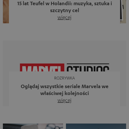
15 lat Teufel w Holandii: muzyka, sztuka i
szczytny cel
więcej
Piętnaście lat działalności firmy Teufel w Holandii oraz 10.
rocznica powstania naszego bloga. Dwa wspaniałe
kamienie milowe, z których jesteśmy dumni. Jednak
zamiast tylko spoglądać wstecz, chcieliśmy przede
wszystkim zrobić coś, co odzwierciedla to, co
reprezentuje firma Teufel: uczcić siłę dźwięku i
jednocześnie dać coś od siebie. Muzyka ma przecież o
wiele większe znaczenie niż […]
ROZRYWKA
Oglądaj wszystkie seriale Marvela we
właściwej kolejności
więcej
Iron Man, Doktor Strange, Czarna Wdowa kontra Ms
Marvel, Loki, Mecenas She-Hulk i Daredevil. Nie, to
zestawienie nie jest aluzją do animowanego serialu