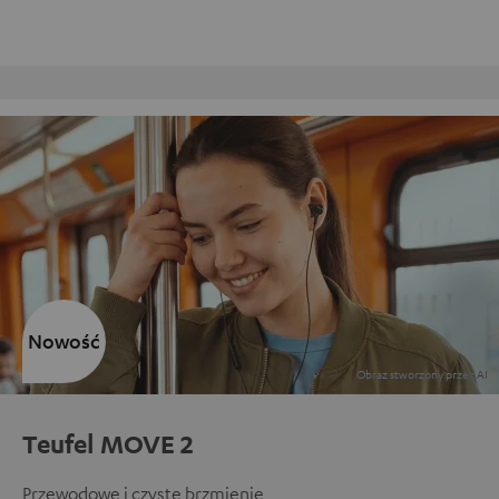
armowy zwrot
Obsługa klienta w 
Nowość
Teufel MOVE 2
Przewodowe i czyste brzmienie