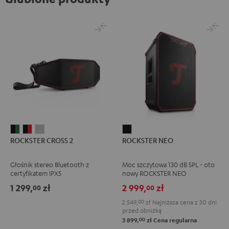
ROCKSTER
ROCKSTER
ROCKSTER
ROCKSTER
ROCKSTER CROSS 2
ROCKSTER NEO
CROSS
CROSS
CROSS
NEO
2
2
2
Black
Głośnik stereo Bluetooth z
Moc szczytowa 130 dB SPL - oto
Black
Black
Light
certyfikatem IPX5
nowy ROCKSTER NEO
&
&
Gray
1 299,
zł
2 999,
zł
00
00
Green
Red
2 549,
00
zł
Najniższa cena z 30 dni
przed obniżką
00
3 899,
zł
Cena regularna