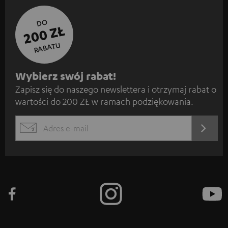
DO
200 ZŁ
RABATU
Z
Wybierz swój rabat!
Zapisz się do naszego newslettera i otrzymaj rabat o
a
wartości do 200 ZŁ w ramach podziękowania.
p
i
REJES
EMAIL
s
WIDGET
z
s
i
ę
d