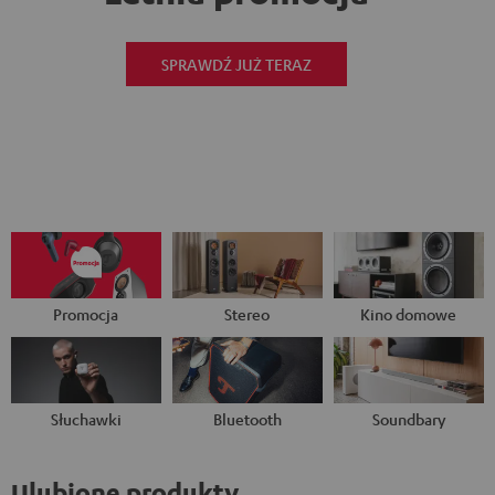
SPRAWDŹ JUŻ TERAZ
Promocja
Stereo
Kino domowe
Słuchawki
Bluetooth
Soundbary
Ulubione produkty