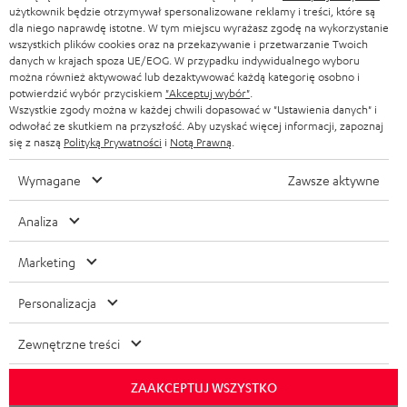
użytkownik będzie otrzymywał spersonalizowane reklamy i treści, które są
dla niego naprawdę istotne. W tym miejscu wyrażasz zgodę na wykorzystanie
wszystkich plików cookies oraz na przekazywanie i przetwarzanie Twoich
danych w krajach spoza UE/EOG. W przypadku indywidualnego wyboru
można również aktywować lub dezaktywować każdą kategorię osobno i
potwierdzić wybór przyciskiem
"Akceptuj wybór"
.
Wszystkie zgody można w każdej chwili dopasować w "Ustawienia danych" i
odwołać ze skutkiem na przyszłość. Aby uzyskać więcej informacji, zapoznaj
się z naszą
Polityką Prywatności
i
Notą Prawną
.
Wymagane
Zawsze aktywne
Analiza
Marketing
Personalizacja
Zewnętrzne treści
ZAAKCEPTUJ WSZYSTKO