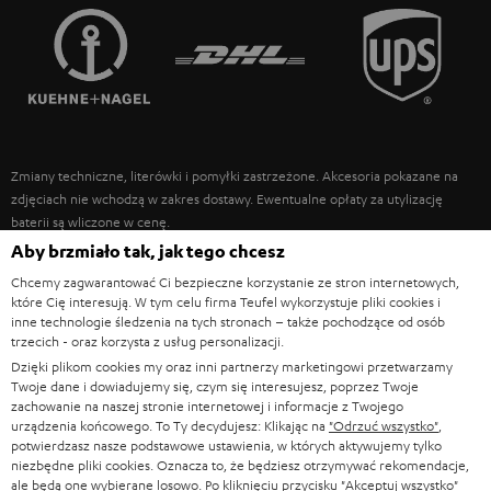
FRANCJA
GŁOŚNIKI
TEUFEL STORY
POLSKA
ULTIMA
ZARZĄD
SŁUCHAWKI DOUSZNE
HISZPANIA
TROSKA O ŚRODOWISKO
Zmiany techniczne, literówki i pomyłki zastrzeżone. Akcesoria pokazane na
FANSHOP
WARTOŚCI
zdjęciach nie wchodzą w zakres dostawy. Ewentualne opłaty za utylizację
WŁOCHY
baterii są wliczone w cenę.
NOWOŚCI
DOSTĘPNOŚĆ BEZ BARIER
Aby brzmiało tak, jak tego chcesz
STANY ZJEDNOCZONE
©2026 Lautsprecher Teufel GmbH - All rights reserved.
Chcemy zagwarantować Ci bezpieczne korzystanie ze stron internetowych,
które Cię interesują. W tym celu firma Teufel wykorzystuje pliki cookies i
Nota prawna
OWH
Polityka prywatności
inne technologie śledzenia na tych stronach – także pochodzące od osób
INNE KRAJE
trzecich - oraz korzysta z usług personalizacji.
Ustawienia ochrony prywatności
EU Data Act
odstąp od umowy tutaj
Dzięki plikom cookies my oraz inni partnerzy marketingowi przetwarzamy
Twoje dane i dowiadujemy się, czym się interesujesz, poprzez Twoje
zachowanie na naszej stronie internetowej i informacje z Twojego
urządzenia końcowego. To Ty decydujesz: Klikając na
"Odrzuć wszystko"
,
potwierdzasz nasze podstawowe ustawienia, w których aktywujemy tylko
niezbędne pliki cookies. Oznacza to, że będziesz otrzymywać rekomendacje,
ale będą one wybierane losowo. Po kliknięciu przycisku
"Akceptuj wszystko"