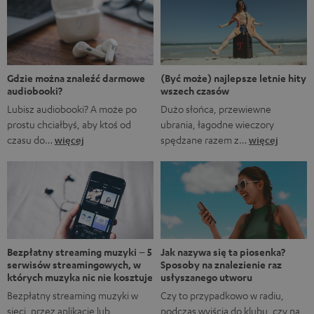
Marvela A gdyby…?, w którym rozgrywane są
alternatywne historie z FUM. Oczywiście fani Marvela
natychmiast rozpoznają, że pierwsze trzy tytuły to filmy
Marvela, podczas gdy ostatnie to tytuły obecnych lub
nadchodzących seriali. […]
(Być może) najlepsze letnie hity
Gdzie można znaleźć darmowe
wszech czasów
audiobooki?
Dużo słońca, przewiewne
Lubisz audiobooki? A może po
ubrania, łagodne wieczory
prostu chciałbyś, aby ktoś od
spędzane razem z…
więcej
czasu do…
więcej
Bezpłatny streaming muzyki – 5
Jak nazywa się ta piosenka?
serwisów streamingowych, w
Sposoby na znalezienie raz
których muzyka nic nie kosztuje
usłyszanego utworu
Bezpłatny streaming muzyki w
Czy to przypadkowo w radiu,
sieci, przez aplikację lub
podczas wyjścia do klubu, czy na