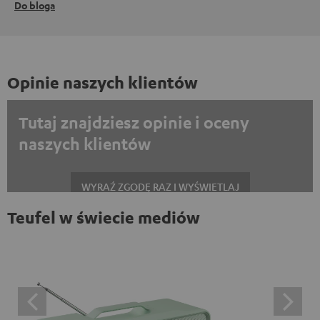
Do bloga
Opinie naszych klientów
Tutaj znajdziesz opinie i oceny
naszych klientów
WYRAŹ ZGODĘ RAZ I WYŚWIETLAJ
Teufel w świecie mediów
Zawsze wyświetlać treści zewnętrzne? Włącz tę opcję w ustawieniach
danych
Opinie na platformie Trustpilot są treściami
zewnętrznymi. Zawartość zewnętrzną można wyświetlić
tutaj za pomocą jednego kliknięcia. Kliknięcie na treść
oznacza wyrażenie zgody na wyświetlanie treści