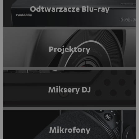
Odtwarzacze Blu-ray
Projektory
Miksery DJ
Mikrofony