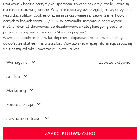
użytkownik będzie otrzymywał spersonalizowane reklamy i treści, które są
dla niego naprawdę istotne. W tym miejscu wyrażasz zgodę na wykorzystanie
wszystkich plików cookies oraz na przekazywanie i przetwarzanie Twoich
danych w krajach spoza UE/EOG. W przypadku indywidualnego wyboru
można również aktywować lub dezaktywować każdą kategorię osobno i
potwierdzić wybór przyciskiem
"Akceptuj wybór"
.
Wszystkie zgody można w każdej chwili dopasować w "Ustawienia danych" i
odwołać ze skutkiem na przyszłość. Aby uzyskać więcej informacji, zapoznaj
się z naszą
Polityką Prywatności
i
Notą Prawną
.
Wymagane
Zawsze aktywne
Analiza
Marketing
Personalizacja
Zewnętrzne treści
ZAAKCEPTUJ WSZYSTKO