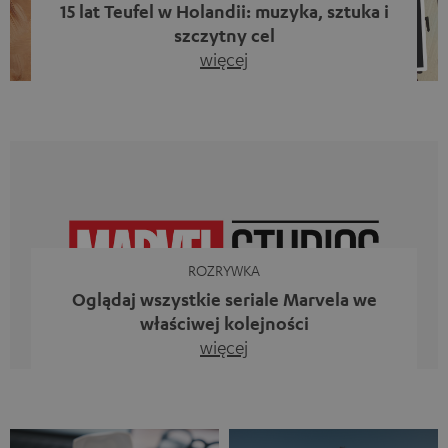
15 lat Teufel w Holandii: muzyka, sztuka i
szczytny cel
więcej
Piętnaście lat działalności firmy Teufel w Holandii oraz 10.
rocznica powstania naszego bloga. Dwa wspaniałe
kamienie milowe, z których jesteśmy dumni. Jednak
zamiast tylko spoglądać wstecz, chcieliśmy przede
wszystkim zrobić coś, co odzwierciedla to, co
reprezentuje firma Teufel: uczcić siłę dźwięku i
jednocześnie dać coś od siebie. Muzyka ma przecież o
wiele większe znaczenie niż […]
ROZRYWKA
Oglądaj wszystkie seriale Marvela we
właściwej kolejności
więcej
Iron Man, Doktor Strange, Czarna Wdowa kontra Ms
Marvel, Loki, Mecenas She-Hulk i Daredevil. Nie, to
zestawienie nie jest aluzją do animowanego serialu