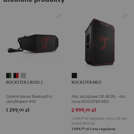
ROCKSTER
ROCKSTER
ROCKSTER
ROCKSTER
ROCKSTER CROSS 2
ROCKSTER NEO
CROSS
CROSS
CROSS
NEO
2
2
2
Black
Głośnik stereo Bluetooth z
Moc szczytowa 130 dB SPL - oto
Black
Black
Light
certyfikatem IPX5
nowy ROCKSTER NEO
&
&
Gray
1 299,
zł
2 999,
zł
00
00
Green
Red
2 549,
00
zł
Najniższa cena z 30 dni
przed obniżką
00
3 899,
zł
Cena regularna