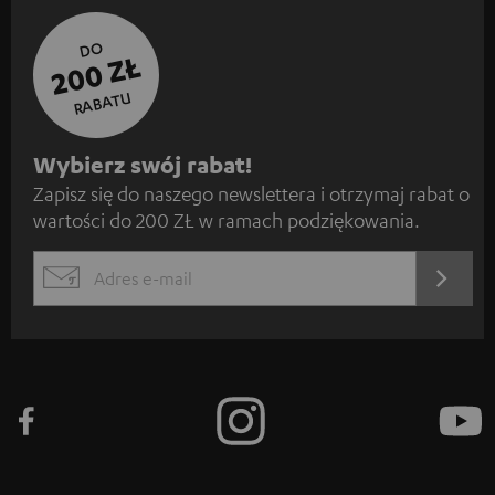
DO
200 ZŁ
RABATU
Z
Wybierz swój rabat!
Zapisz się do naszego newslettera i otrzymaj rabat o
a
wartości do 200 ZŁ w ramach podziękowania.
p
i
REJES
EMAIL
s
WIDGET
z
s
i
ę
d