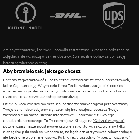
FRANCJA
GŁOŚNIKI
TEUFEL STORY
POLSKA
ULTIMA
ZARZĄD
SŁUCHAWKI DOUSZNE
HISZPANIA
TROSKA O ŚRODOWISKO
Zmiany techniczne, literówki i pomyłki zastrzeżone. Akcesoria pokazane na
FANSHOP
WARTOŚCI
zdjęciach nie wchodzą w zakres dostawy. Ewentualne opłaty za utylizację
WŁOCHY
baterii są wliczone w cenę.
NOWOŚCI
DOSTĘPNOŚĆ BEZ BARIER
Aby brzmiało tak, jak tego chcesz
STANY ZJEDNOCZONE
©2026 Lautsprecher Teufel GmbH - All rights reserved.
Chcemy zagwarantować Ci bezpieczne korzystanie ze stron internetowych,
które Cię interesują. W tym celu firma Teufel wykorzystuje pliki cookies i
Nota prawna
OWH
Polityka prywatności
inne technologie śledzenia na tych stronach – także pochodzące od osób
INNE KRAJE
trzecich - oraz korzysta z usług personalizacji.
Ustawienia ochrony prywatności
EU Data Act
odstąp od umowy tutaj
Dzięki plikom cookies my oraz inni partnerzy marketingowi przetwarzamy
Twoje dane i dowiadujemy się, czym się interesujesz, poprzez Twoje
zachowanie na naszej stronie internetowej i informacje z Twojego
urządzenia końcowego. To Ty decydujesz: Klikając na
"Odrzuć wszystko"
,
potwierdzasz nasze podstawowe ustawienia, w których aktywujemy tylko
niezbędne pliki cookies. Oznacza to, że będziesz otrzymywać rekomendacje,
ale będą one wybierane losowo. Po kliknięciu przycisku
"Akceptuj wszystko"