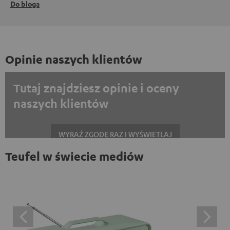
Do bloga
Opinie naszych klientów
Tutaj znajdziesz opinie i oceny
naszych klientów
WYRAŹ ZGODĘ RAZ I WYŚWIETLAJ
Teufel w świecie mediów
Zawsze wyświetlać treści zewnętrzne? Włącz tę opcję w ustawieniach
danych
Opinie na platformie Trustpilot są treściami
zewnętrznymi. Zawartość zewnętrzną można wyświetlić
tutaj za pomocą jednego kliknięcia. Kliknięcie na treść
oznacza wyrażenie zgody na wyświetlanie treści