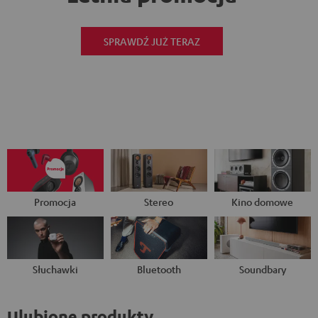
SPRAWDŹ JUŻ TERAZ
Promocja
Stereo
Kino domowe
Słuchawki
Bluetooth
Soundbary
Ulubione produkty