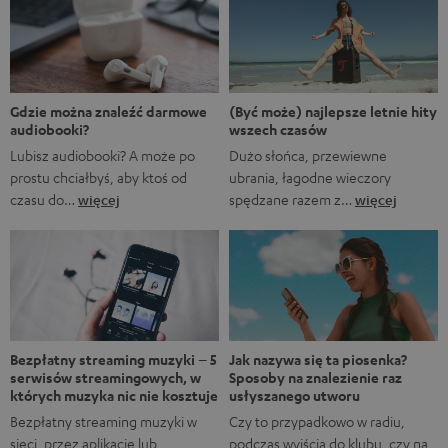
Marvela A gdyby…?, w którym rozgrywane są
alternatywne historie z FUM. Oczywiście fani Marvela
natychmiast rozpoznają, że pierwsze trzy tytuły to filmy
Marvela, podczas gdy ostatnie to tytuły obecnych lub
nadchodzących seriali. […]
(Być może) najlepsze letnie hity
Gdzie można znaleźć darmowe
wszech czasów
audiobooki?
Dużo słońca, przewiewne
Lubisz audiobooki? A może po
ubrania, łagodne wieczory
prostu chciałbyś, aby ktoś od
spędzane razem z…
więcej
czasu do…
więcej
Bezpłatny streaming muzyki – 5
Jak nazywa się ta piosenka?
serwisów streamingowych, w
Sposoby na znalezienie raz
których muzyka nic nie kosztuje
usłyszanego utworu
Bezpłatny streaming muzyki w
Czy to przypadkowo w radiu,
sieci, przez aplikację lub
podczas wyjścia do klubu, czy na