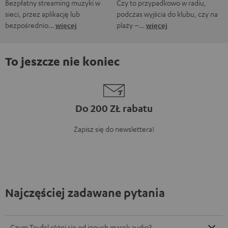
Bezpłatny streaming muzyki w
Czy to przypadkowo w radiu,
sieci, przez aplikację lub
podczas wyjścia do klubu, czy na
bezpośrednio…
więcej
plaży –…
więcej
To jeszcze nie koniec
Do 200 ZŁ rabatu
Zapisz się do newslettera!
Najczęściej zadawane pytania
Czym Teufel różni się od innych marek audio?