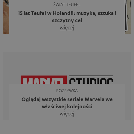
ŚWIAT TEUFEL
15 lat Teufel w Holandii: muzyka, sztuka i
szczytny cel
więcej
Piętnaście lat działalności firmy Teufel w Holandii oraz 10.
rocznica powstania naszego bloga. Dwa wspaniałe
kamienie milowe, z których jesteśmy dumni. Jednak
zamiast tylko spoglądać wstecz, chcieliśmy przede
wszystkim zrobić coś, co odzwierciedla to, co
reprezentuje firma Teufel: uczcić siłę dźwięku i
jednocześnie dać coś od siebie. Muzyka ma przecież o
wiele większe znaczenie niż […]
ROZRYWKA
Oglądaj wszystkie seriale Marvela we
właściwej kolejności
więcej
Iron Man, Doktor Strange, Czarna Wdowa kontra Ms
Marvel, Loki, Mecenas She-Hulk i Daredevil. Nie, to