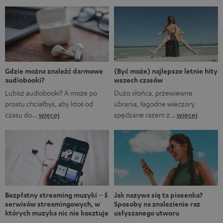
zestawienie nie jest aluzją do animowanego serialu
Marvela A gdyby…?, w którym rozgrywane są
alternatywne historie z FUM. Oczywiście fani Marvela
natychmiast rozpoznają, że pierwsze trzy tytuły to filmy
Marvela, podczas gdy ostatnie to tytuły obecnych lub
nadchodzących seriali. […]
(Być może) najlepsze letnie hity
Gdzie można znaleźć darmowe
wszech czasów
audiobooki?
Dużo słońca, przewiewne
Lubisz audiobooki? A może po
ubrania, łagodne wieczory
prostu chciałbyś, aby ktoś od
spędzane razem z…
więcej
czasu do…
więcej
Bezpłatny streaming muzyki – 5
Jak nazywa się ta piosenka?
serwisów streamingowych, w
Sposoby na znalezienie raz
których muzyka nic nie kosztuje
usłyszanego utworu