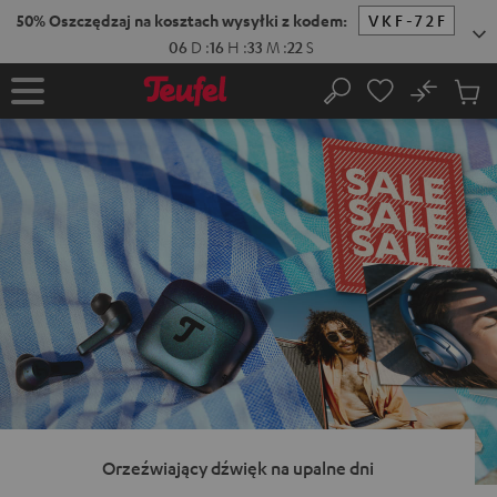
EJDŹ DO
ARTOŚCI
No
Zapi
Strona
Szukaj
Produ
główna
w
koszy
Orzeźwiający dźwięk na upalne dni