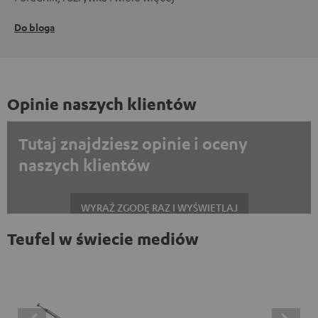
Do bloga
Opinie naszych klientów
Tutaj znajdziesz opinie i oceny
naszych klientów
WYRAŹ ZGODĘ RAZ I WYŚWIETLAJ
Teufel w świecie mediów
Zawsze wyświetlać treści zewnętrzne? Włącz tę opcję w ustawieniach
danych
Opinie na platformie Trustpilot są treściami
zewnętrznymi. Zawartość zewnętrzną można wyświetlić
tutaj za pomocą jednego kliknięcia. Kliknięcie na treść