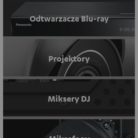
Odtwarzacze Blu-ray
Projektory
Miksery DJ