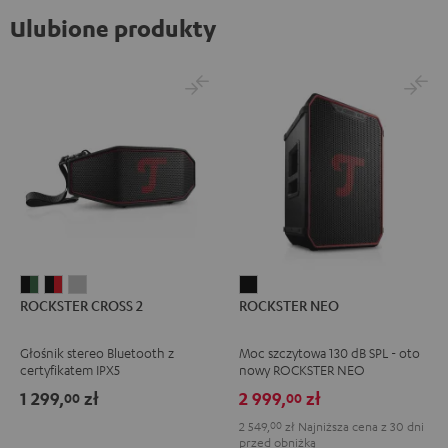
Ulubione produkty
ROCKSTER
ROCKSTER
ROCKSTER
ROCKSTER
ROCKSTER CROSS 2
ROCKSTER NEO
CROSS
CROSS
CROSS
NEO
2
2
2
Black
Głośnik stereo Bluetooth z
Moc szczytowa 130 dB SPL - oto
Black
Black
Light
certyfikatem IPX5
nowy ROCKSTER NEO
&
&
Gray
1 299,
zł
2 999,
zł
00
00
Green
Red
2 549,
00
zł
Najniższa cena z 30 dni
przed obniżką