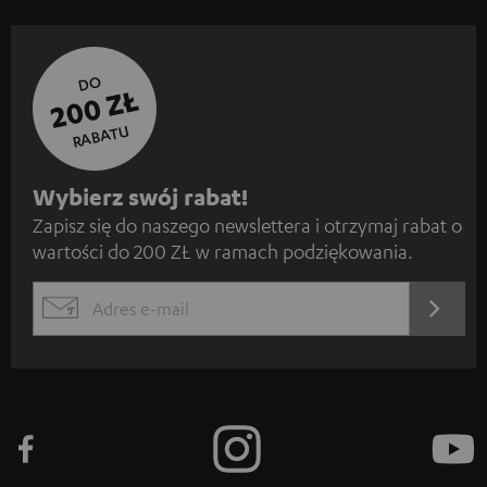
DO
200 ZŁ
RABATU
Z
Wybierz swój rabat!
Zapisz się do naszego newslettera i otrzymaj rabat o
a
wartości do 200 ZŁ w ramach podziękowania.
p
i
REJES
EMAIL
s
WIDGET
z
s
i
ę