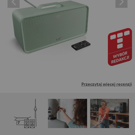
oznacza wyrażenie zgody na wyświetlanie treści
zewnętrznych. Oznacza to, że dane osobowe mogą być
przesyłane do platform osób trzecich. Więcej informacji
na ten temat można znaleźć w naszej polityce
prywatności.
Przeczytaj więcej recenzji