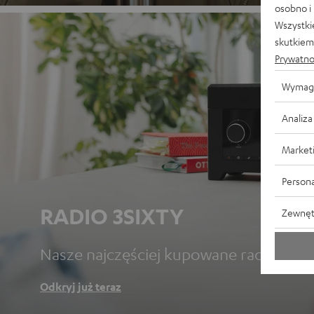
osobno i
Wszystki
skutkiem 
Prywatno
Wymag
Analiza
Market
Persona
RADIO 3SIXTY
Zewnęt
Nasze najczęściej kupowane radio.
Odkryj już teraz