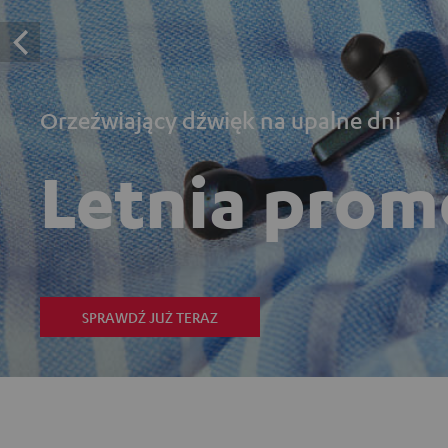
Orzeźwiający dźwięk na upalne dni
Letnia prom
SPRAWDŹ JUŻ TERAZ