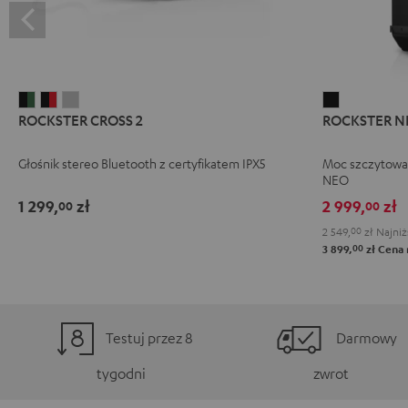
ROCKSTER
ROCKSTER
ROCKSTER
ROCKSTER
ROCKSTER CROSS 2
ROCKSTER N
CROSS
CROSS
CROSS
NEO
2
2
2
Black
Głośnik stereo Bluetooth z certyfikatem IPX5
Moc szczytowa
Black
Black
Light
NEO
&
&
Gray
1 299,
zł
2 999,
zł
00
00
Green
Red
2 549,
00
zł
Najniż
00
3 899,
zł
Cena 
Testuj przez 8
Darmowy
tygodni
zwrot