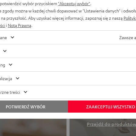
 potwierdzić wybór przyciskiem
"Akceptuj wybór"
.
e zgody można w każdej chwili dopasować w "Ustawienia danych" i odwoł
na przyszłość. Aby uzyskać więcej informacji, zapoznaj się z naszą
Polity
ści
i
Notą Prawną
.
ane
Zawsze 
ing
lizacja
Słuchawki
rzne treści
POTWIERDŹ WYBÓR
ZAAKCEPTUJ WSZYSTKO
Dobry dźwięk w
Przejdź do produktó