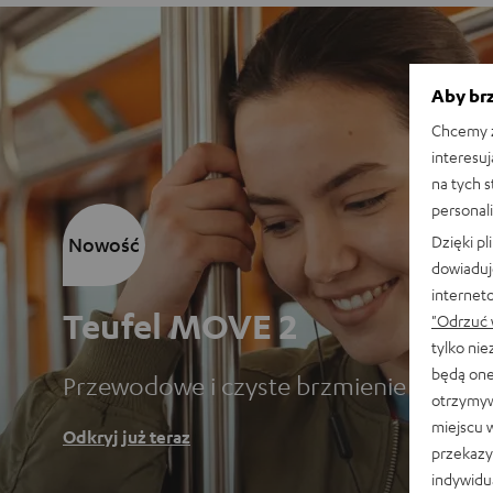
Aby brz
Chcemy z
interesuj
na tych 
personali
Dzięki p
Nowość
dowiaduj
internet
Teufel MOVE 2
"Odrzuć 
tylko ni
będą one
Przewodowe i czyste brzmienie
otrzymyw
miejscu 
Odkryj już teraz
przekazy
indywidu