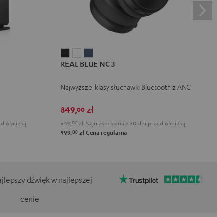
REAL
REAL
REAL
REAL BLUE NC 3
BLUE
BLUE
BLUE
NC
NC
NC
Najwyższej klasy słuchawki Bluetooth z ANC
3
3
3
Night
Pearl
Steel
849,
zł
00
Black
White
Blue
ed obniżką
649,
00
zł
Najniższa cena z 30 dni przed obniżką
00
999,
zł
Cena regularna
jlepszy dźwięk w najlepszej
cenie