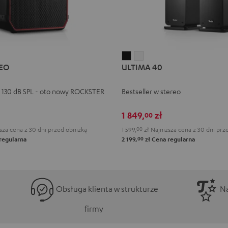
ULTIMA
ULTIMA
EO
ULTIMA 40
40
40
Black
White
 130 dB SPL - oto nowy ROCKSTER
Bestseller w stereo
1 849,
zł
00
sza cena z 30 dni przed obniżką
1 599,
00
zł
Najniższa cena z 30 dni prz
00
regularna
2 199,
zł
Cena regularna
Obsługa klienta w strukturze
Na
firmy