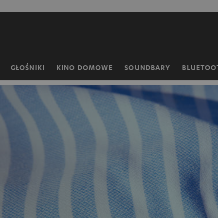
EJDŹ DO
ARTOŚCI
GŁOŚNIKI
KINO DOMOWE
SOUNDBARY
BLUETOO
Strona
główna