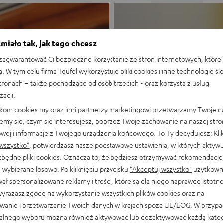
miało tak, jak tego chcesz
agwarantować Ci bezpieczne korzystanie ze stron internetowych, które 
ą. W tym celu firma Teufel wykorzystuje pliki cookies i inne technologie śl
stronach – także pochodzące od osób trzecich - oraz korzysta z usług
zacji.
likom cookies my oraz inni partnerzy marketingowi przetwarzamy Twoje d
Nowość
emy się, czym się interesujesz, poprzez Twoje zachowanie na naszej stro
owej i informacje z Twojego urządzenia końcowego. To Ty decydujesz: Klik
MOTIV® GO
wszystko"
, potwierdzasz nasze podstawowe ustawienia, w których aktyw
ezbędne pliki cookies. Oznacza to, że będziesz otrzymywać rekomendacje,
 wybierane losowo. Po kliknięciu przycisku
"Akceptuj wszystko"
użytkowni
Połączenie styl
ał spersonalizowane reklamy i treści, które są dla niego naprawdę istotn
wyrażasz zgodę na wykorzystanie wszystkich plików cookies oraz na
Odkryj już teraz
wanie i przetwarzanie Twoich danych w krajach spoza UE/EOG. W przyp
alnego wyboru można również aktywować lub dezaktywować każdą kateg