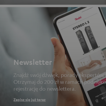
Newsletter
Znajdź swój dźwięk, porady ekspertów i
Otrzymaj do 200 zł w ramach podzięko
rejestrację do newslettera.
Zapisz się już teraz