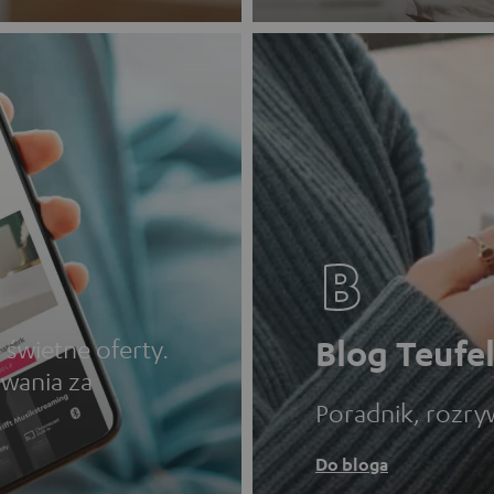
Blog Teufe
 świetne oferty.
wania za
Poradnik, rozryw
Do bloga