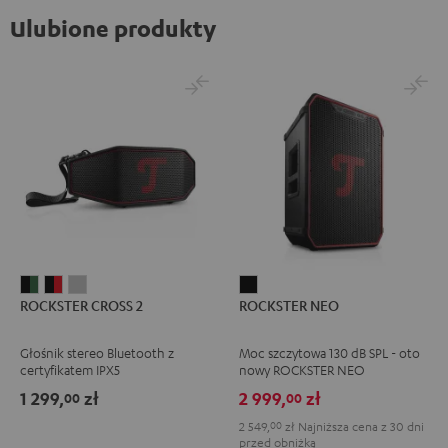
Ulubione produkty
ROCKSTER
ROCKSTER
ROCKSTER
ROCKSTER
ROCKSTER CROSS 2
ROCKSTER NEO
CROSS
CROSS
CROSS
NEO
2
2
2
Black
Głośnik stereo Bluetooth z
Moc szczytowa 130 dB SPL - oto
Black
Black
Light
certyfikatem IPX5
nowy ROCKSTER NEO
&
&
Gray
1 299,
zł
2 999,
zł
00
00
Green
Red
2 549,
00
zł
Najniższa cena z 30 dni
przed obniżką