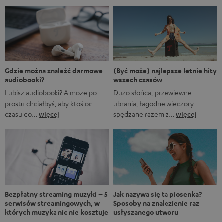
zestawienie nie jest aluzją do animowanego serialu
Marvela A gdyby…?, w którym rozgrywane są
alternatywne historie z FUM. Oczywiście fani Marvela
natychmiast rozpoznają, że pierwsze trzy tytuły to filmy
Marvela, podczas gdy ostatnie to tytuły obecnych lub
nadchodzących seriali. […]
(Być może) najlepsze letnie hity
Gdzie można znaleźć darmowe
wszech czasów
audiobooki?
Dużo słońca, przewiewne
Lubisz audiobooki? A może po
ubrania, łagodne wieczory
prostu chciałbyś, aby ktoś od
spędzane razem z…
więcej
czasu do…
więcej
Bezpłatny streaming muzyki – 5
Jak nazywa się ta piosenka?
serwisów streamingowych, w
Sposoby na znalezienie raz
których muzyka nic nie kosztuje
usłyszanego utworu