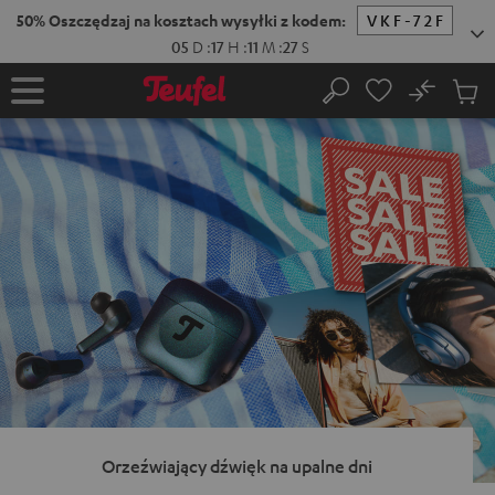
EJDŹ DO
ARTOŚCI
No
Zapi
Strona
Szukaj
Produ
główna
w
koszy
Orzeźwiający dźwięk na upalne dni