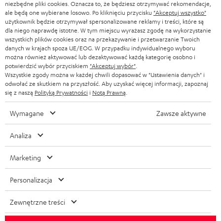
niezbędne pliki cookies. Oznacza to, że będziesz otrzymywać rekomendacje,
ale będą one wybierane losowo. Po kliknięciu przycisku
"Akceptuj wszystko"
użytkownik będzie otrzymywał spersonalizowane reklamy i treści, które są
dla niego naprawdę istotne. W tym miejscu wyrażasz zgodę na wykorzystanie
wszystkich plików cookies oraz na przekazywanie i przetwarzanie Twoich
danych w krajach spoza UE/EOG. W przypadku indywidualnego wyboru
można również aktywować lub dezaktywować każdą kategorię osobno i
potwierdzić wybór przyciskiem
"Akceptuj wybór"
.
Wszystkie zgody można w każdej chwili dopasować w "Ustawienia danych" i
odwołać ze skutkiem na przyszłość. Aby uzyskać więcej informacji, zapoznaj
się z naszą
Polityką Prywatności
i
Notą Prawną
.
Wymagane
Zawsze aktywne
Analiza
Marketing
Personalizacja
Zewnętrzne treści