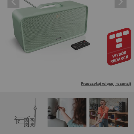
oznacza wyrażenie zgody na wyświetlanie treści
zewnętrznych. Oznacza to, że dane osobowe mogą być
przesyłane do platform osób trzecich. Więcej informacji
na ten temat można znaleźć w naszej polityce
prywatności.
Przeczytaj więcej recenzji