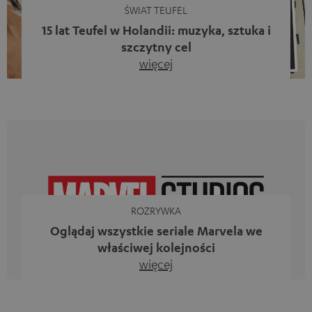
ŚWIAT TEUFEL
15 lat Teufel w Holandii: muzyka, sztuka i
szczytny cel
więcej
Piętnaście lat działalności firmy Teufel w Holandii oraz 10.
rocznica powstania naszego bloga. Dwa wspaniałe
kamienie milowe, z których jesteśmy dumni. Jednak
zamiast tylko spoglądać wstecz, chcieliśmy przede
wszystkim zrobić coś, co odzwierciedla to, co
reprezentuje firma Teufel: uczcić siłę dźwięku i
jednocześnie dać coś od siebie. Muzyka ma przecież o
wiele większe znaczenie niż […]
ROZRYWKA
Oglądaj wszystkie seriale Marvela we
właściwej kolejności
więcej
Iron Man, Doktor Strange, Czarna Wdowa kontra Ms
Marvel, Loki, Mecenas She-Hulk i Daredevil. Nie, to