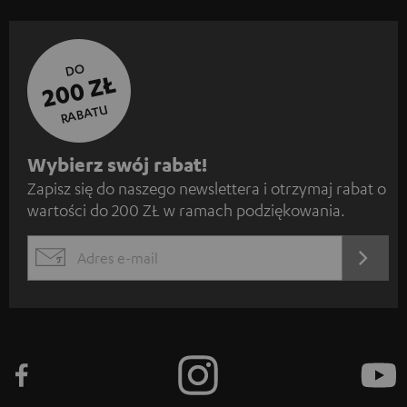
DO
200 ZŁ
RABATU
Z
Wybierz swój rabat!
Zapisz się do naszego newslettera i otrzymaj rabat o
a
wartości do 200 ZŁ w ramach podziękowania.
p
i
REJES
EMAIL
s
WIDGET
z
s
i
ę