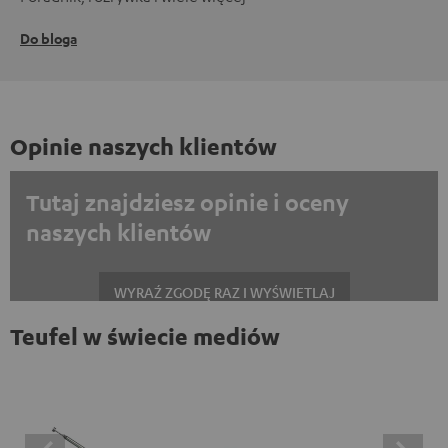
Do bloga
Opinie naszych klientów
Tutaj znajdziesz opinie i oceny
naszych klientów
WYRAŹ ZGODĘ RAZ I WYŚWIETLAJ
Teufel w świecie mediów
Zawsze wyświetlać treści zewnętrzne? Włącz tę opcję w ustawieniach
danych
Opinie na platformie Trustpilot są treściami
zewnętrznymi. Zawartość zewnętrzną można wyświetlić
tutaj za pomocą jednego kliknięcia. Kliknięcie na treść