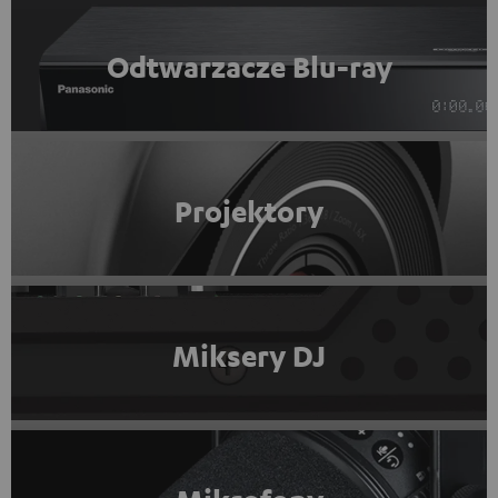
Odtwarzacze Blu-ray
Projektory
Miksery DJ