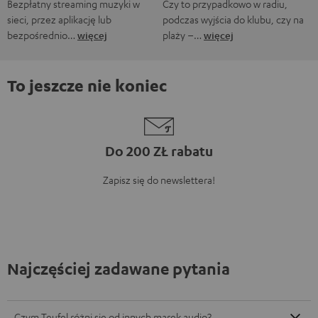
Bezpłatny streaming muzyki w
Czy to przypadkowo w radiu,
sieci, przez aplikację lub
podczas wyjścia do klubu, czy na
bezpośrednio…
więcej
plaży –…
więcej
To jeszcze nie koniec
Do 200 ZŁ rabatu
Zapisz się do newslettera!
Najczęściej zadawane pytania
Czym Teufel różni się od innych marek audio?