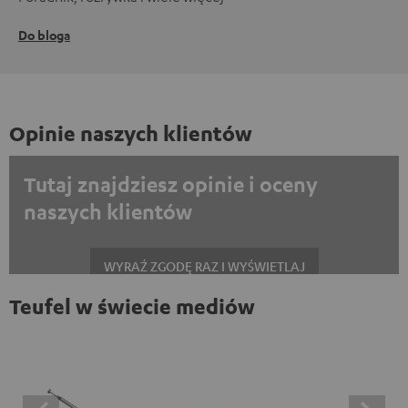
Do bloga
Opinie naszych klientów
Tutaj znajdziesz opinie i oceny
naszych klientów
WYRAŹ ZGODĘ RAZ I WYŚWIETLAJ
Teufel w świecie mediów
Zawsze wyświetlać treści zewnętrzne? Włącz tę opcję w ustawieniach
danych
Opinie na platformie Trustpilot są treściami
zewnętrznymi. Zawartość zewnętrzną można wyświetlić
tutaj za pomocą jednego kliknięcia. Kliknięcie na treść