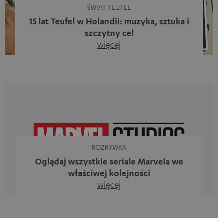
ŚWIAT TEUFEL
15 lat Teufel w Holandii: muzyka, sztuka i
szczytny cel
więcej
Piętnaście lat działalności firmy Teufel w Holandii oraz 10.
rocznica powstania naszego bloga. Dwa wspaniałe
kamienie milowe, z których jesteśmy dumni. Jednak
zamiast tylko spoglądać wstecz, chcieliśmy przede
wszystkim zrobić coś, co odzwierciedla to, co
reprezentuje firma Teufel: uczcić siłę dźwięku i
jednocześnie dać coś od siebie. Muzyka ma przecież o
wiele większe znaczenie niż […]
ROZRYWKA
Oglądaj wszystkie seriale Marvela we
właściwej kolejności
więcej
Iron Man, Doktor Strange, Czarna Wdowa kontra Ms
Marvel, Loki, Mecenas She-Hulk i Daredevil. Nie, to