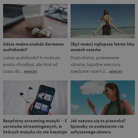
zestawienie nie jest aluzją do animowanego serialu
Marvela A gdyby…?, w którym rozgrywane są
alternatywne historie z FUM. Oczywiście fani Marvela
natychmiast rozpoznają, że pierwsze trzy tytuły to filmy
Marvela, podczas gdy ostatnie to tytuły obecnych lub
nadchodzących seriali. […]
(Być może) najlepsze letnie hity
Gdzie można znaleźć darmowe
wszech czasów
audiobooki?
Dużo słońca, przewiewne
Lubisz audiobooki? A może po
ubrania, łagodne wieczory
prostu chciałbyś, aby ktoś od
spędzane razem z…
więcej
czasu do…
więcej
Bezpłatny streaming muzyki – 5
Jak nazywa się ta piosenka?
serwisów streamingowych, w
Sposoby na znalezienie raz
których muzyka nic nie kosztuje
usłyszanego utworu