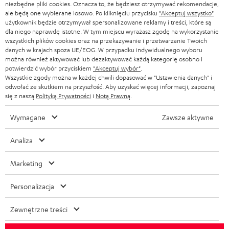
niezbędne pliki cookies. Oznacza to, że będziesz otrzymywać rekomendacje,
ale będą one wybierane losowo. Po kliknięciu przycisku
"Akceptuj wszystko"
użytkownik będzie otrzymywał spersonalizowane reklamy i treści, które są
dla niego naprawdę istotne. W tym miejscu wyrażasz zgodę na wykorzystanie
wszystkich plików cookies oraz na przekazywanie i przetwarzanie Twoich
danych w krajach spoza UE/EOG. W przypadku indywidualnego wyboru
można również aktywować lub dezaktywować każdą kategorię osobno i
potwierdzić wybór przyciskiem
"Akceptuj wybór"
.
Wszystkie zgody można w każdej chwili dopasować w "Ustawienia danych" i
odwołać ze skutkiem na przyszłość. Aby uzyskać więcej informacji, zapoznaj
się z naszą
Polityką Prywatności
i
Notą Prawną
.
Wymagane
Zawsze aktywne
Analiza
Marketing
Personalizacja
Zewnętrzne treści