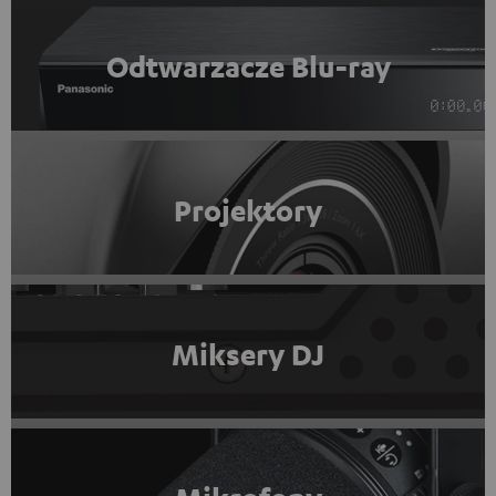
Odtwarzacze Blu-ray
Projektory
Miksery DJ