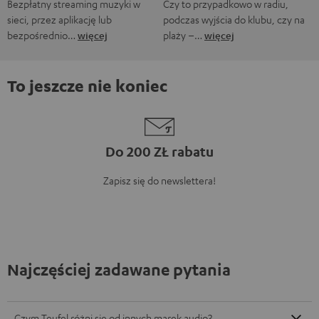
Bezpłatny streaming muzyki w
Czy to przypadkowo w radiu,
sieci, przez aplikację lub
podczas wyjścia do klubu, czy na
bezpośrednio…
więcej
plaży –…
więcej
To jeszcze nie koniec
Do 200 ZŁ rabatu
Zapisz się do newslettera!
Najczęściej zadawane pytania
Czym Teufel różni się od innych marek audio?