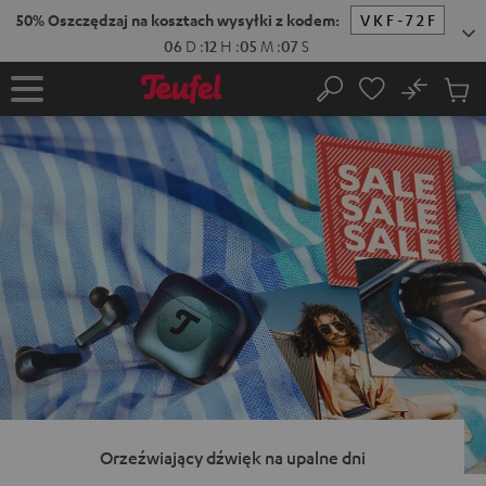
EJDŹ DO
ARTOŚCI
No
Zapi
Strona
Szukaj
Produ
główna
w
koszy
Orzeźwiający dźwięk na upalne dni