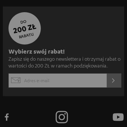
DO
200 ZŁ
RABATU
Z
Wybierz swój rabat!
Zapisz się do naszego newslettera i otrzymaj rabat o
a
wartości do 200 ZŁ w ramach podziękowania.
p
i
REJES
EMAIL
s
WIDGET
z
s
i
ę