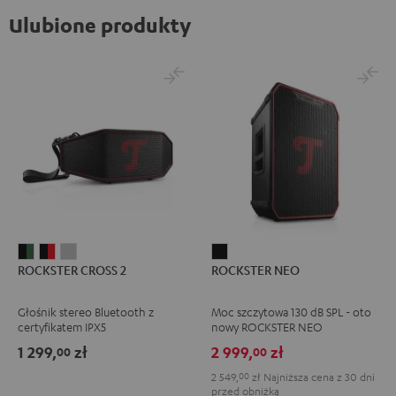
Ulubione produkty
ROCKSTER
ROCKSTER
ROCKSTER
ROCKSTER
ROCKSTER CROSS 2
ROCKSTER NEO
CROSS
CROSS
CROSS
NEO
2
2
2
Black
Głośnik stereo Bluetooth z
Moc szczytowa 130 dB SPL - oto
Black
Black
Light
certyfikatem IPX5
nowy ROCKSTER NEO
&
&
Gray
1 299,
zł
2 999,
zł
00
00
Green
Red
2 549,
00
zł
Najniższa cena z 30 dni
przed obniżką