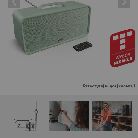
oznacza wyrażenie zgody na wyświetlanie treści
zewnętrznych. Oznacza to, że dane osobowe mogą być
przesyłane do platform osób trzecich. Więcej informacji
na ten temat można znaleźć w naszej polityce
prywatności.
Przeczytaj więcej recenzji