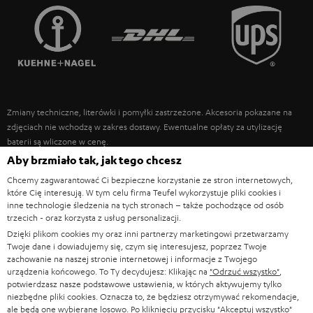
FRANCJA
GŁOŚNIKI
TEUFEL STORY
POLSKA
ULTIMA
ZARZĄD
SŁUCHAWKI DOUSZNE
HISZPANIA
TROSKA O ŚRODOWISKO
Zmiany techniczne, literówki i pomyłki zastrzeżone. Akcesoria pokazane na
FANSHOP
WARTOŚCI
zdjęciach nie wchodzą w zakres dostawy. Ewentualne opłaty za utylizację
WŁOCHY
baterii są wliczone w cenę.
NOWOŚCI
DOSTĘPNOŚĆ BEZ BARIER
Aby brzmiało tak, jak tego chcesz
STANY ZJEDNOCZONE
©2026 Lautsprecher Teufel GmbH - All rights reserved.
Chcemy zagwarantować Ci bezpieczne korzystanie ze stron internetowych,
które Cię interesują. W tym celu firma Teufel wykorzystuje pliki cookies i
Nota prawna
OWH
Polityka prywatności
inne technologie śledzenia na tych stronach – także pochodzące od osób
INNE KRAJE
trzecich - oraz korzysta z usług personalizacji.
Ustawienia ochrony prywatności
EU Data Act
odstąp od umowy tutaj
Dzięki plikom cookies my oraz inni partnerzy marketingowi przetwarzamy
Twoje dane i dowiadujemy się, czym się interesujesz, poprzez Twoje
zachowanie na naszej stronie internetowej i informacje z Twojego
urządzenia końcowego. To Ty decydujesz: Klikając na
"Odrzuć wszystko"
,
potwierdzasz nasze podstawowe ustawienia, w których aktywujemy tylko
niezbędne pliki cookies. Oznacza to, że będziesz otrzymywać rekomendacje,
ale będą one wybierane losowo. Po kliknięciu przycisku
"Akceptuj wszystko"