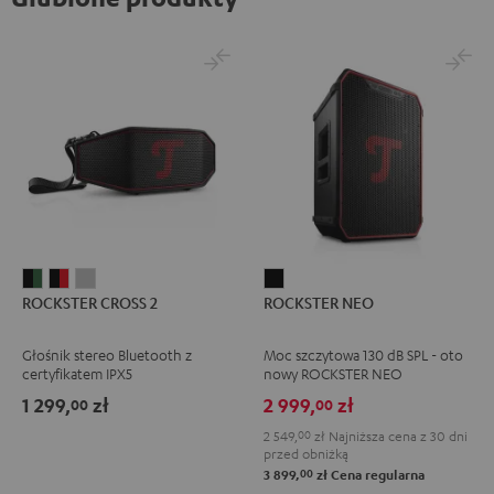
ROCKSTER
ROCKSTER
ROCKSTER
ROCKSTER
ROCKSTER CROSS 2
ROCKSTER NEO
CROSS
CROSS
CROSS
NEO
2
2
2
Black
Głośnik stereo Bluetooth z
Moc szczytowa 130 dB SPL - oto
Black
Black
Light
certyfikatem IPX5
nowy ROCKSTER NEO
&
&
Gray
1 299,
zł
2 999,
zł
00
00
Green
Red
2 549,
00
zł
Najniższa cena z 30 dni
przed obniżką
00
3 899,
zł
Cena regularna