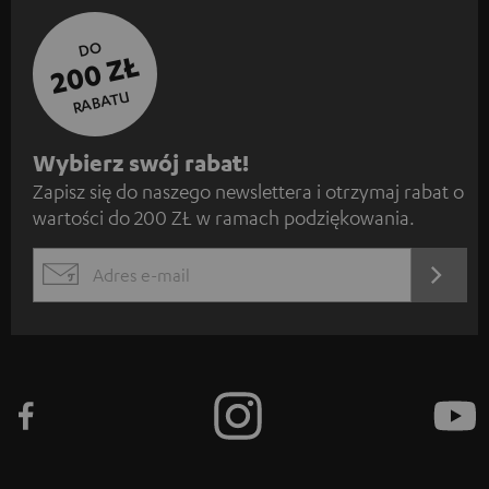
DO
200 ZŁ
RABATU
Z
Wybierz swój rabat!
Zapisz się do naszego newslettera i otrzymaj rabat o
a
wartości do 200 ZŁ w ramach podziękowania.
p
i
REJES
EMAIL
s
WIDGET
z
s
i
ę
d