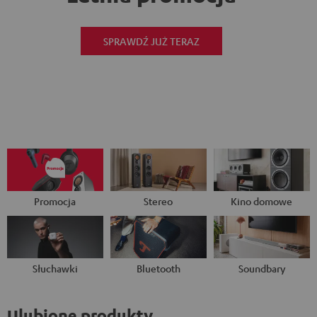
SPRAWDŹ JUŻ TERAZ
Promocja
Stereo
Kino domowe
Słuchawki
Bluetooth
Soundbary
Ulubione produkty