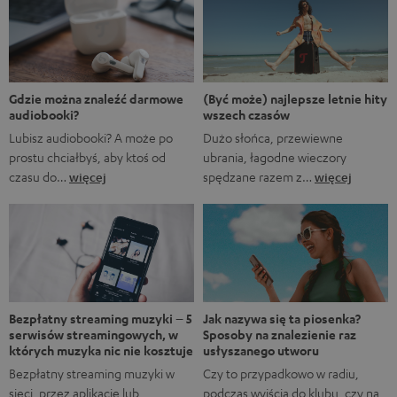
Marvela A gdyby…?, w którym rozgrywane są
alternatywne historie z FUM. Oczywiście fani Marvela
natychmiast rozpoznają, że pierwsze trzy tytuły to filmy
Marvela, podczas gdy ostatnie to tytuły obecnych lub
nadchodzących seriali. […]
(Być może) najlepsze letnie hity
Gdzie można znaleźć darmowe
wszech czasów
audiobooki?
Dużo słońca, przewiewne
Lubisz audiobooki? A może po
ubrania, łagodne wieczory
prostu chciałbyś, aby ktoś od
spędzane razem z…
więcej
czasu do…
więcej
Bezpłatny streaming muzyki – 5
Jak nazywa się ta piosenka?
serwisów streamingowych, w
Sposoby na znalezienie raz
których muzyka nic nie kosztuje
usłyszanego utworu
Bezpłatny streaming muzyki w
Czy to przypadkowo w radiu,
sieci, przez aplikację lub
podczas wyjścia do klubu, czy na