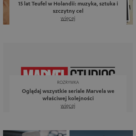
15 lat Teufel w Holandii: muzyka, sztuka i
szczytny cel
więcej
Piętnaście lat działalności firmy Teufel w Holandii oraz 10.
rocznica powstania naszego bloga. Dwa wspaniałe
kamienie milowe, z których jesteśmy dumni. Jednak
zamiast tylko spoglądać wstecz, chcieliśmy przede
wszystkim zrobić coś, co odzwierciedla to, co
reprezentuje firma Teufel: uczcić siłę dźwięku i
jednocześnie dać coś od siebie. Muzyka ma przecież o
wiele większe znaczenie niż […]
ROZRYWKA
Oglądaj wszystkie seriale Marvela we
właściwej kolejności
więcej
Iron Man, Doktor Strange, Czarna Wdowa kontra Ms
Marvel, Loki, Mecenas She-Hulk i Daredevil. Nie, to
zestawienie nie jest aluzją do animowanego serialu