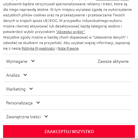
użytkownik będzie otrzymywał spersonalizowane reklamy i treści, które są
dla niego naprawdę istotne. W tym miejscu wyrażasz zgodę na wykorzystanie
wszystkich plików cookies oraz na przekazywanie i przetwarzanie Twoich
danych w krajach spoza UE/EOG. W przypadku indywidualnego wyboru
można również aktywować lub dezaktywować każdą kategorię osobno i
potwierdzić wybór przyciskiem
"Akceptuj wybór"
.
Wszystkie zgody można w każdej chwili dopasować w "Ustawienia danych" i
odwołać ze skutkiem na przyszłość. Aby uzyskać więcej informacji, zapoznaj
się z naszą
Polityką Prywatności
i
Notą Prawną
.
Wymagane
Zawsze aktywne
Analiza
Marketing
Personalizacja
Zewnętrzne treści
ZAAKCEPTUJ WSZYSTKO