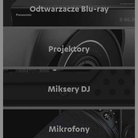
Odtwarzacze Blu-ray
Projektory
Miksery DJ
Mikrofony