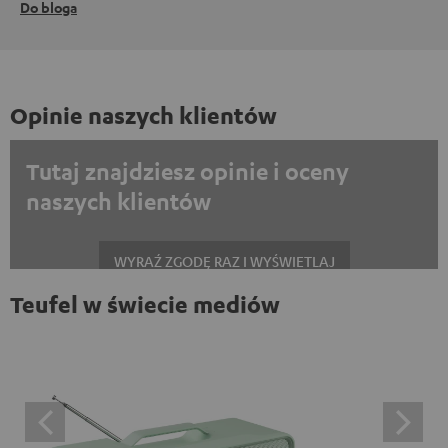
Do bloga
Opinie naszych klientów
Tutaj znajdziesz opinie i oceny
naszych klientów
WYRAŹ ZGODĘ RAZ I WYŚWIETLAJ
Teufel w świecie mediów
Zawsze wyświetlać treści zewnętrzne? Włącz tę opcję w ustawieniach
danych
Opinie na platformie Trustpilot są treściami
zewnętrznymi. Zawartość zewnętrzną można wyświetlić
tutaj za pomocą jednego kliknięcia. Kliknięcie na treść
oznacza wyrażenie zgody na wyświetlanie treści