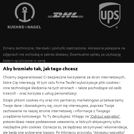
FRANCJA
GŁOŚNIKI
TEUFEL STORY
POLSKA
ULTIMA
ZARZĄD
SŁUCHAWKI DOUSZNE
HISZPANIA
TROSKA O ŚRODOWISKO
Zmiany techniczne, literówki i pomyłki zastrzeżone. Akcesoria pokazane na
FANSHOP
WARTOŚCI
zdjęciach nie wchodzą w zakres dostawy. Ewentualne opłaty za utylizację
WŁOCHY
baterii są wliczone w cenę.
NOWOŚCI
DOSTĘPNOŚĆ BEZ BARIER
Aby brzmiało tak, jak tego chcesz
STANY ZJEDNOCZONE
©2026 Lautsprecher Teufel GmbH - All rights reserved.
Chcemy zagwarantować Ci bezpieczne korzystanie ze stron internetowych,
które Cię interesują. W tym celu firma Teufel wykorzystuje pliki cookies i
Nota prawna
OWH
Polityka prywatności
inne technologie śledzenia na tych stronach – także pochodzące od osób
INNE KRAJE
trzecich - oraz korzysta z usług personalizacji.
Ustawienia ochrony prywatności
EU Data Act
odstąp od umowy tutaj
Dzięki plikom cookies my oraz inni partnerzy marketingowi przetwarzamy
Twoje dane i dowiadujemy się, czym się interesujesz, poprzez Twoje
zachowanie na naszej stronie internetowej i informacje z Twojego
urządzenia końcowego. To Ty decydujesz: Klikając na
"Odrzuć wszystko"
,
potwierdzasz nasze podstawowe ustawienia, w których aktywujemy tylko
niezbędne pliki cookies. Oznacza to, że będziesz otrzymywać rekomendacje,
ale będą one wybierane losowo. Po kliknięciu przycisku
"Akceptuj wszystko"