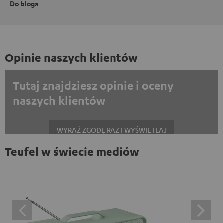
Do bloga
Opinie naszych klientów
Tutaj znajdziesz opinie i oceny
naszych klientów
WYRAŹ ZGODĘ RAZ I WYŚWIETLAJ
Teufel w świecie mediów
Zawsze wyświetlać treści zewnętrzne? Włącz tę opcję w ustawieniach
danych
Opinie na platformie Trustpilot są treściami
zewnętrznymi. Zawartość zewnętrzną można wyświetlić
tutaj za pomocą jednego kliknięcia. Kliknięcie na treść
oznacza wyrażenie zgody na wyświetlanie treści