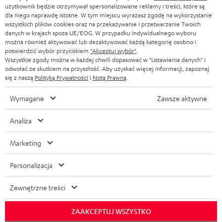
użytkownik będzie otrzymywał spersonalizowane reklamy i treści, które są
dla niego naprawdę istotne. W tym miejscu wyrażasz zgodę na wykorzystanie
wszystkich plików cookies oraz na przekazywanie i przetwarzanie Twoich
danych w krajach spoza UE/EOG. W przypadku indywidualnego wyboru
można również aktywować lub dezaktywować każdą kategorię osobno i
potwierdzić wybór przyciskiem
"Akceptuj wybór"
.
Wszystkie zgody można w każdej chwili dopasować w "Ustawienia danych" i
odwołać ze skutkiem na przyszłość. Aby uzyskać więcej informacji, zapoznaj
się z naszą
Polityką Prywatności
i
Notą Prawną
.
Wymagane
Zawsze aktywne
Analiza
Marketing
Personalizacja
Zewnętrzne treści
ZAAKCEPTUJ WSZYSTKO