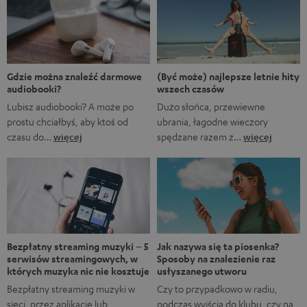
Marvela A gdyby…?, w którym rozgrywane są
alternatywne historie z FUM. Oczywiście fani Marvela
natychmiast rozpoznają, że pierwsze trzy tytuły to filmy
Marvela, podczas gdy ostatnie to tytuły obecnych lub
nadchodzących seriali. […]
(Być może) najlepsze letnie hity
Gdzie można znaleźć darmowe
wszech czasów
audiobooki?
Dużo słońca, przewiewne
Lubisz audiobooki? A może po
ubrania, łagodne wieczory
prostu chciałbyś, aby ktoś od
spędzane razem z…
więcej
czasu do…
więcej
Bezpłatny streaming muzyki – 5
Jak nazywa się ta piosenka?
serwisów streamingowych, w
Sposoby na znalezienie raz
których muzyka nic nie kosztuje
usłyszanego utworu
Bezpłatny streaming muzyki w
Czy to przypadkowo w radiu,
sieci, przez aplikację lub
podczas wyjścia do klubu, czy na