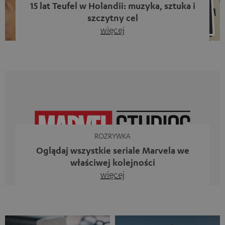
15 lat Teufel w Holandii: muzyka, sztuka i
szczytny cel
więcej
Piętnaście lat działalności firmy Teufel w Holandii oraz 10.
rocznica powstania naszego bloga. Dwa wspaniałe
kamienie milowe, z których jesteśmy dumni. Jednak
zamiast tylko spoglądać wstecz, chcieliśmy przede
wszystkim zrobić coś, co odzwierciedla to, co
reprezentuje firma Teufel: uczcić siłę dźwięku i
jednocześnie dać coś od siebie. Muzyka ma przecież o
wiele większe znaczenie niż […]
ROZRYWKA
Oglądaj wszystkie seriale Marvela we
właściwej kolejności
więcej
Iron Man, Doktor Strange, Czarna Wdowa kontra Ms
Marvel, Loki, Mecenas She-Hulk i Daredevil. Nie, to
zestawienie nie jest aluzją do animowanego serialu