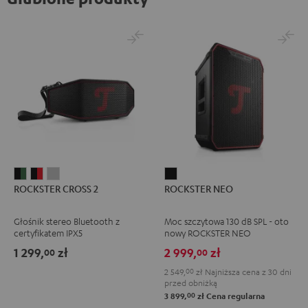
ROCKSTER
ROCKSTER
ROCKSTER
ROCKSTER
ROCKSTER CROSS 2
ROCKSTER NEO
CROSS
CROSS
CROSS
NEO
2
2
2
Black
Głośnik stereo Bluetooth z
Moc szczytowa 130 dB SPL - oto
Black
Black
Light
certyfikatem IPX5
nowy ROCKSTER NEO
&
&
Gray
1 299,
zł
2 999,
zł
00
00
Green
Red
2 549,
00
zł
Najniższa cena z 30 dni
przed obniżką
00
3 899,
zł
Cena regularna