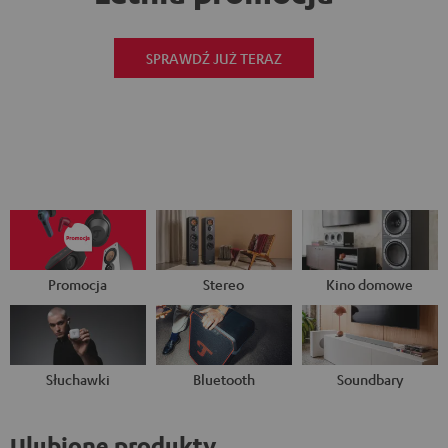
SPRAWDŹ JUŻ TERAZ
Promocja
Stereo
Kino domowe
Słuchawki
Bluetooth
Soundbary
Ulubione produkty