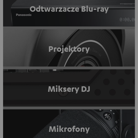
Odtwarzacze Blu-ray
Projektory
Miksery DJ
Mikrofony