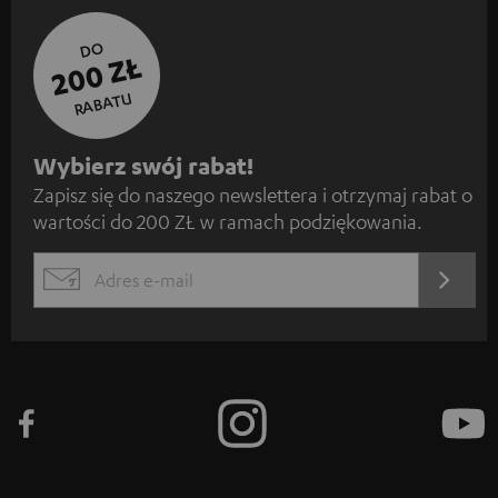
DO
200 ZŁ
RABATU
Z
Wybierz swój rabat!
Zapisz się do naszego newslettera i otrzymaj rabat o
a
wartości do 200 ZŁ w ramach podziękowania.
p
i
REJES
EMAIL
s
WIDGET
z
s
i
ę
d