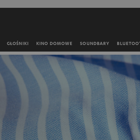
EJDŹ DO
ARTOŚCI
GŁOŚNIKI
KINO DOMOWE
SOUNDBARY
BLUETOO
Strona
główna