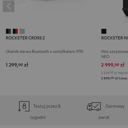
ROCKSTER
ROCKSTER
ROCKSTER
ROCKSTER
ROCKSTER CROSS 2
ROCKSTER N
CROSS
CROSS
CROSS
NEO
2
2
2
Black
Głośnik stereo Bluetooth z certyfikatem IPX5
Moc szczytowa
Black
Black
Light
NEO
&
&
Gray
1 299,
zł
2 999,
zł
00
00
Green
Red
2 549,
00
zł
Najniż
00
3 899,
zł
Cena 
Testuj przez 8
Darmowy
tygodni
zwrot