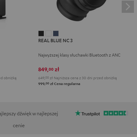
REAL
REAL
REAL
REAL BLUE NC 3
BLUE
BLUE
BLUE
NC
NC
NC
Najwyższej klasy słuchawki Bluetooth z ANC
3
3
3
Night
Pearl
Steel
849,
zł
00
Black
White
Blue
ed obniżką
649,
00
zł
Najniższa cena z 30 dni przed obniżką
00
999,
zł
Cena regularna
jlepszy dźwięk w najlepszej
cenie