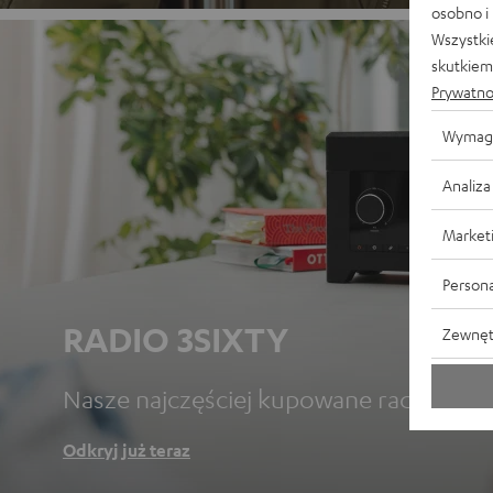
osobno i
Wszystki
skutkiem 
Prywatno
Wymag
Analiza
Market
Persona
RADIO 3SIXTY
Zewnęt
Nasze najczęściej kupowane radio.
Odkryj już teraz