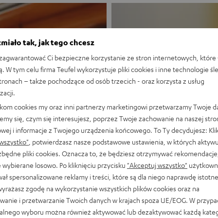
miało tak, jak tego chcesz
agwarantować Ci bezpieczne korzystanie ze stron internetowych, które 
ą. W tym celu firma Teufel wykorzystuje pliki cookies i inne technologie śl
stronach – także pochodzące od osób trzecich - oraz korzysta z usług
zacji.
likom cookies my oraz inni partnerzy marketingowi przetwarzamy Twoje d
Nowość
emy się, czym się interesujesz, poprzez Twoje zachowanie na naszej stro
owej i informacje z Twojego urządzenia końcowego. To Ty decydujesz: Klik
MOTIV® GO
wszystko"
, potwierdzasz nasze podstawowe ustawienia, w których aktyw
ezbędne pliki cookies. Oznacza to, że będziesz otrzymywać rekomendacje,
 wybierane losowo. Po kliknięciu przycisku
"Akceptuj wszystko"
użytkowni
Połączenie styl
ał spersonalizowane reklamy i treści, które są dla niego naprawdę istotn
wyrażasz zgodę na wykorzystanie wszystkich plików cookies oraz na
Odkryj już teraz
wanie i przetwarzanie Twoich danych w krajach spoza UE/EOG. W przyp
alnego wyboru można również aktywować lub dezaktywować każdą kateg