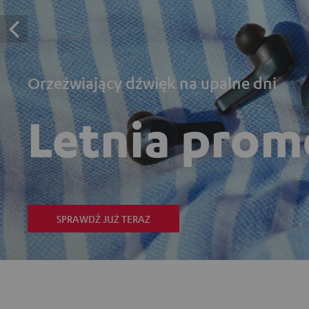
Orzeźwiający dźwięk na upalne dni
Letnia prom
SPRAWDŹ JUŻ TERAZ