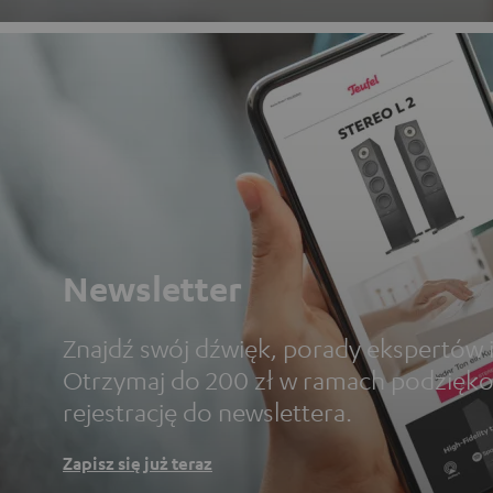
Newsletter
Znajdź swój dźwięk, porady ekspertów i
Otrzymaj do 200 zł w ramach podzięko
rejestrację do newslettera.
Zapisz się już teraz