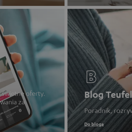
Blog Teufe
 świetne oferty.
wania za
Poradnik, rozryw
Do bloga