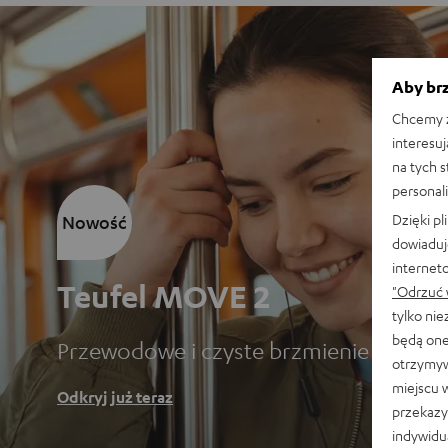
Aby brz
Chcemy z
interesuj
na tych 
personali
Dzięki p
Nowość
dowiaduj
internet
Teufel MOVE 2
"Odrzuć 
tylko ni
będą one
Przewodowe i czyste brzmienie
otrzymyw
miejscu 
Odkryj już teraz
przekazy
indywidu