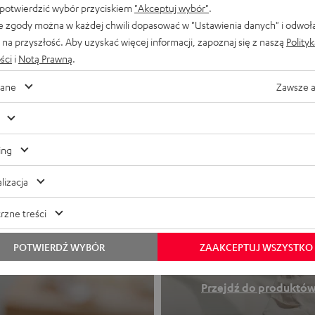
 potwierdzić wybór przyciskiem
"Akceptuj wybór"
.
e zgody można w każdej chwili dopasować w "Ustawienia danych" i odwoł
na przyszłość. Aby uzyskać więcej informacji, zapoznaj się z naszą
Polity
ści
i
Notą Prawną
.
ane
Zawsze 
ing
lizacja
Słuchawki
rzne treści
POTWIERDŹ WYBÓR
ZAAKCEPTUJ WSZYSTKO
Dobry dźwięk w
Przejdź do produktó