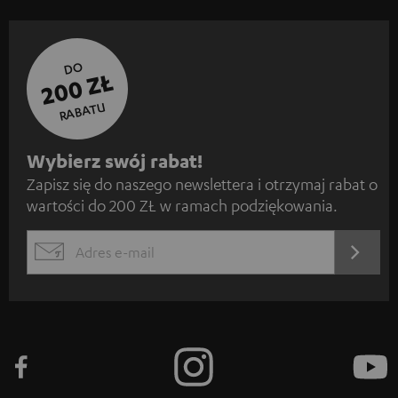
DO
200 ZŁ
RABATU
Z
Wybierz swój rabat!
Zapisz się do naszego newslettera i otrzymaj rabat o
a
wartości do 200 ZŁ w ramach podziękowania.
p
i
REJES
EMAIL
s
WIDGET
z
s
i
ę