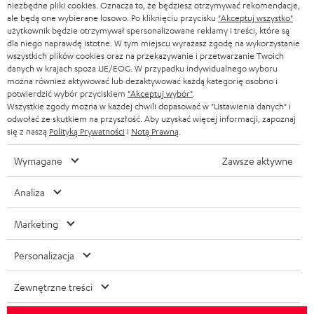
niezbędne pliki cookies. Oznacza to, że będziesz otrzymywać rekomendacje,
ale będą one wybierane losowo. Po kliknięciu przycisku
"Akceptuj wszystko"
użytkownik będzie otrzymywał spersonalizowane reklamy i treści, które są
dla niego naprawdę istotne. W tym miejscu wyrażasz zgodę na wykorzystanie
wszystkich plików cookies oraz na przekazywanie i przetwarzanie Twoich
danych w krajach spoza UE/EOG. W przypadku indywidualnego wyboru
można również aktywować lub dezaktywować każdą kategorię osobno i
potwierdzić wybór przyciskiem
"Akceptuj wybór"
.
Wszystkie zgody można w każdej chwili dopasować w "Ustawienia danych" i
odwołać ze skutkiem na przyszłość. Aby uzyskać więcej informacji, zapoznaj
się z naszą
Polityką Prywatności
i
Notą Prawną
.
Wymagane
Zawsze aktywne
Analiza
Marketing
Personalizacja
Zewnętrzne treści