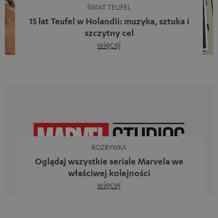
ŚWIAT TEUFEL
15 lat Teufel w Holandii: muzyka, sztuka i
szczytny cel
więcej
Piętnaście lat działalności firmy Teufel w Holandii oraz 10.
rocznica powstania naszego bloga. Dwa wspaniałe
kamienie milowe, z których jesteśmy dumni. Jednak
zamiast tylko spoglądać wstecz, chcieliśmy przede
wszystkim zrobić coś, co odzwierciedla to, co
reprezentuje firma Teufel: uczcić siłę dźwięku i
jednocześnie dać coś od siebie. Muzyka ma przecież o
wiele większe znaczenie niż […]
ROZRYWKA
Oglądaj wszystkie seriale Marvela we
właściwej kolejności
więcej
Iron Man, Doktor Strange, Czarna Wdowa kontra Ms
Marvel, Loki, Mecenas She-Hulk i Daredevil. Nie, to