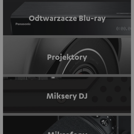
Odtwarzacze Blu-ray
Projektory
Miksery DJ