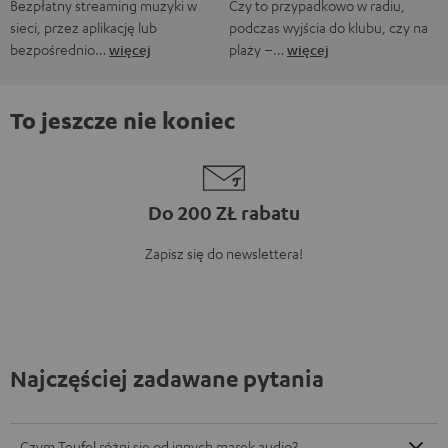
Bezpłatny streaming muzyki w
Czy to przypadkowo w radiu,
sieci, przez aplikację lub
podczas wyjścia do klubu, czy na
bezpośrednio…
więcej
plaży –…
więcej
To jeszcze nie koniec
Do 200 ZŁ rabatu
Zapisz się do newslettera!
Najczęściej zadawane pytania
Czym Teufel różni się od innych marek audio?