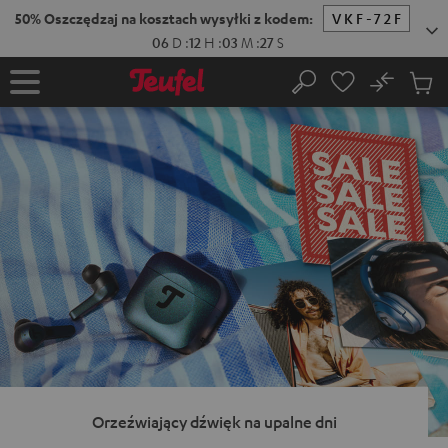
EJDŹ DO
ARTOŚCI
No
Zapi
Strona
Szukaj
Produ
główna
w
koszy
Orzeźwiający dźwięk na upalne dni