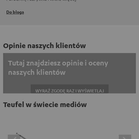
Do bloga
Opinie naszych klientów
Tutaj znajdziesz opinie i oceny
naszych klientów
WYRAŹ ZGODĘ RAZ I WYŚWIETLAJ
Teufel w świecie mediów
Zawsze wyświetlać treści zewnętrzne? Włącz tę opcję w ustawieniach
danych
Opinie na platformie Trustpilot są treściami
zewnętrznymi. Zawartość zewnętrzną można wyświetlić
tutaj za pomocą jednego kliknięcia. Kliknięcie na treść