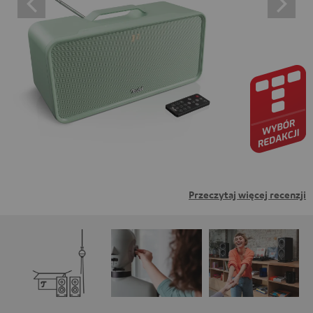
oznacza wyrażenie zgody na wyświetlanie treści
zewnętrznych. Oznacza to, że dane osobowe mogą być
przesyłane do platform osób trzecich. Więcej informacji
na ten temat można znaleźć w naszej polityce
prywatności.
Przeczytaj więcej recenzji