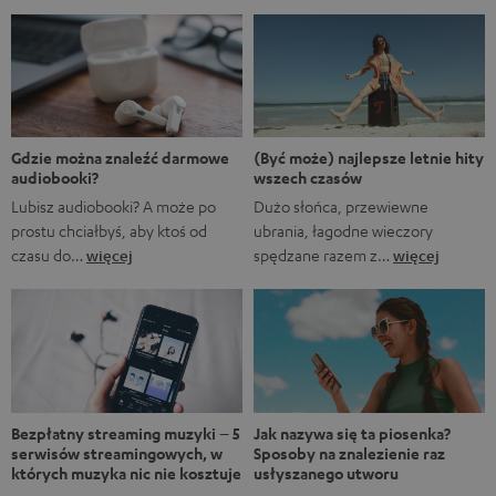
zestawienie nie jest aluzją do animowanego serialu
Marvela A gdyby…?, w którym rozgrywane są
alternatywne historie z FUM. Oczywiście fani Marvela
natychmiast rozpoznają, że pierwsze trzy tytuły to filmy
Marvela, podczas gdy ostatnie to tytuły obecnych lub
nadchodzących seriali. […]
(Być może) najlepsze letnie hity
Gdzie można znaleźć darmowe
wszech czasów
audiobooki?
Dużo słońca, przewiewne
Lubisz audiobooki? A może po
ubrania, łagodne wieczory
prostu chciałbyś, aby ktoś od
spędzane razem z…
więcej
czasu do…
więcej
Bezpłatny streaming muzyki – 5
Jak nazywa się ta piosenka?
serwisów streamingowych, w
Sposoby na znalezienie raz
których muzyka nic nie kosztuje
usłyszanego utworu