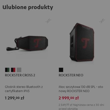
Ulubione produkty
ROCKSTER
ROCKSTER
ROCKSTER
ROCKSTER
ROCKSTER CROSS 2
ROCKSTER NEO
CROSS
CROSS
CROSS
NEO
2
2
2
Black
Głośnik stereo Bluetooth z
Moc szczytowa 130 dB SPL - oto
Black
Black
Light
certyfikatem IPX5
nowy ROCKSTER NEO
&
&
Gray
1 299,
zł
2 999,
zł
00
00
Green
Red
2 549,
00
zł
Najniższa cena z 30 dni
przed obniżką