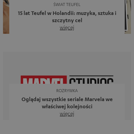
ŚWIAT TEUFEL
15 lat Teufel w Holandii: muzyka, sztuka i
szczytny cel
więcej
Piętnaście lat działalności firmy Teufel w Holandii oraz 10.
rocznica powstania naszego bloga. Dwa wspaniałe
kamienie milowe, z których jesteśmy dumni. Jednak
zamiast tylko spoglądać wstecz, chcieliśmy przede
wszystkim zrobić coś, co odzwierciedla to, co
reprezentuje firma Teufel: uczcić siłę dźwięku i
jednocześnie dać coś od siebie. Muzyka ma przecież o
wiele większe znaczenie niż […]
ROZRYWKA
Oglądaj wszystkie seriale Marvela we
właściwej kolejności
więcej
Iron Man, Doktor Strange, Czarna Wdowa kontra Ms
Marvel, Loki, Mecenas She-Hulk i Daredevil. Nie, to