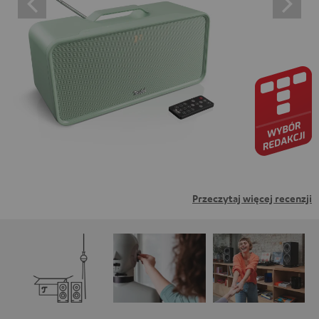
oznacza wyrażenie zgody na wyświetlanie treści
zewnętrznych. Oznacza to, że dane osobowe mogą być
przesyłane do platform osób trzecich. Więcej informacji
na ten temat można znaleźć w naszej polityce
prywatności.
Przeczytaj więcej recenzji