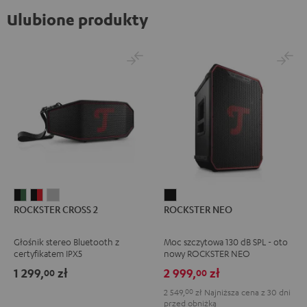
Ulubione produkty
ROCKSTER
ROCKSTER
ROCKSTER
ROCKSTER
ROCKSTER CROSS 2
ROCKSTER NEO
CROSS
CROSS
CROSS
NEO
2
2
2
Black
Głośnik stereo Bluetooth z
Moc szczytowa 130 dB SPL - oto
Black
Black
Light
certyfikatem IPX5
nowy ROCKSTER NEO
&
&
Gray
1 299,
zł
2 999,
zł
00
00
Green
Red
2 549,
00
zł
Najniższa cena z 30 dni
przed obniżką