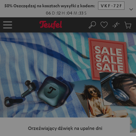
EJDŹ DO
ARTOŚCI
No
Zapi
Strona
Szukaj
Produ
główna
w
koszy
Orzeźwiający dźwięk na upalne dni