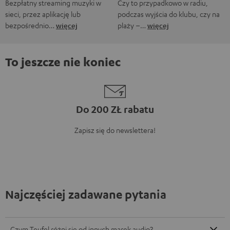
Bezpłatny streaming muzyki w
Czy to przypadkowo w radiu,
sieci, przez aplikację lub
podczas wyjścia do klubu, czy na
bezpośrednio…
więcej
plaży –…
więcej
To jeszcze nie koniec
Do 200 ZŁ rabatu
Zapisz się do newslettera!
Najczęściej zadawane pytania
Czym Teufel różni się od innych marek audio?