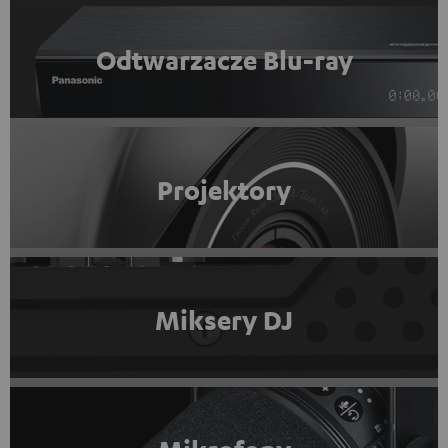
Odtwarzacze Blu-ray
Projektory
Miksery DJ