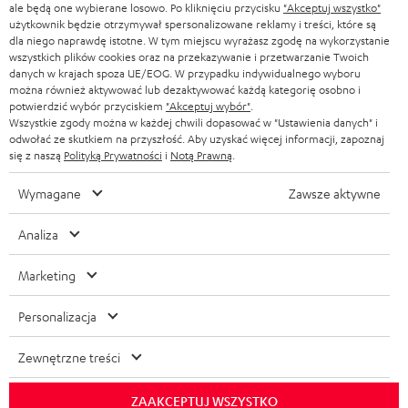
ale będą one wybierane losowo. Po kliknięciu przycisku
"Akceptuj wszystko"
użytkownik będzie otrzymywał spersonalizowane reklamy i treści, które są
dla niego naprawdę istotne. W tym miejscu wyrażasz zgodę na wykorzystanie
wszystkich plików cookies oraz na przekazywanie i przetwarzanie Twoich
danych w krajach spoza UE/EOG. W przypadku indywidualnego wyboru
można również aktywować lub dezaktywować każdą kategorię osobno i
potwierdzić wybór przyciskiem
"Akceptuj wybór"
.
Wszystkie zgody można w każdej chwili dopasować w "Ustawienia danych" i
odwołać ze skutkiem na przyszłość. Aby uzyskać więcej informacji, zapoznaj
się z naszą
Polityką Prywatności
i
Notą Prawną
.
Wymagane
Zawsze aktywne
Analiza
Marketing
Personalizacja
Zewnętrzne treści
ZAAKCEPTUJ WSZYSTKO