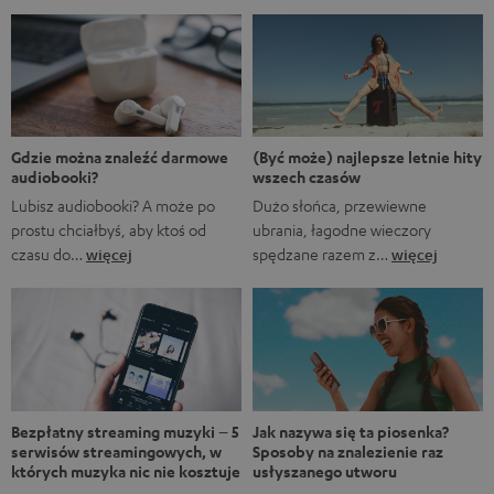
zestawienie nie jest aluzją do animowanego serialu
Marvela A gdyby…?, w którym rozgrywane są
alternatywne historie z FUM. Oczywiście fani Marvela
natychmiast rozpoznają, że pierwsze trzy tytuły to filmy
Marvela, podczas gdy ostatnie to tytuły obecnych lub
nadchodzących seriali. […]
(Być może) najlepsze letnie hity
Gdzie można znaleźć darmowe
wszech czasów
audiobooki?
Dużo słońca, przewiewne
Lubisz audiobooki? A może po
ubrania, łagodne wieczory
prostu chciałbyś, aby ktoś od
spędzane razem z…
więcej
czasu do…
więcej
Bezpłatny streaming muzyki – 5
Jak nazywa się ta piosenka?
serwisów streamingowych, w
Sposoby na znalezienie raz
których muzyka nic nie kosztuje
usłyszanego utworu