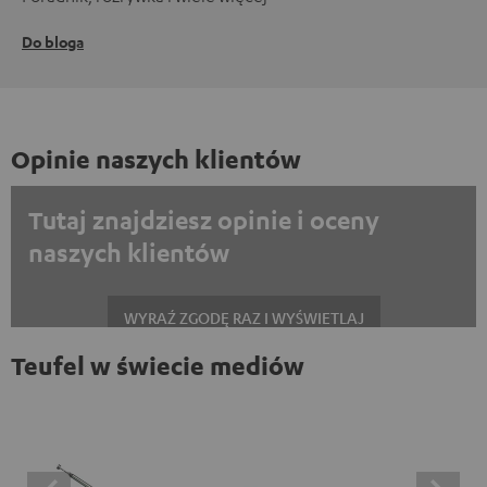
Do bloga
Opinie naszych klientów
Tutaj znajdziesz opinie i oceny
naszych klientów
WYRAŹ ZGODĘ RAZ I WYŚWIETLAJ
Teufel w świecie mediów
Zawsze wyświetlać treści zewnętrzne? Włącz tę opcję w ustawieniach
danych
Opinie na platformie Trustpilot są treściami
zewnętrznymi. Zawartość zewnętrzną można wyświetlić
tutaj za pomocą jednego kliknięcia. Kliknięcie na treść