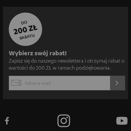
DO
200 ZŁ
RABATU
Z
Wybierz swój rabat!
Zapisz się do naszego newslettera i otrzymaj rabat o
a
wartości do 200 ZŁ w ramach podziękowania.
p
i
REJES
EMAIL
s
WIDGET
z
s
i
ę