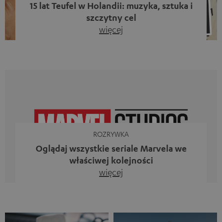
15 lat Teufel w Holandii: muzyka, sztuka i
szczytny cel
więcej
Piętnaście lat działalności firmy Teufel w Holandii oraz 10.
rocznica powstania naszego bloga. Dwa wspaniałe
kamienie milowe, z których jesteśmy dumni. Jednak
zamiast tylko spoglądać wstecz, chcieliśmy przede
wszystkim zrobić coś, co odzwierciedla to, co
reprezentuje firma Teufel: uczcić siłę dźwięku i
jednocześnie dać coś od siebie. Muzyka ma przecież o
wiele większe znaczenie niż […]
ROZRYWKA
Oglądaj wszystkie seriale Marvela we
właściwej kolejności
więcej
Iron Man, Doktor Strange, Czarna Wdowa kontra Ms
Marvel, Loki, Mecenas She-Hulk i Daredevil. Nie, to
zestawienie nie jest aluzją do animowanego serialu