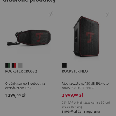
ROCKSTER
ROCKSTER
ROCKSTER
ROCKSTER
ROCKSTER CROSS 2
ROCKSTER NEO
CROSS
CROSS
CROSS
NEO
2
2
2
Black
Głośnik stereo Bluetooth z
Moc szczytowa 130 dB SPL - oto
Black
Black
Light
certyfikatem IPX5
nowy ROCKSTER NEO
&
&
Gray
1 299,
zł
2 999,
zł
00
00
Green
Red
2 549,
00
zł
Najniższa cena z 30 dni
przed obniżką
00
3 899,
zł
Cena regularna