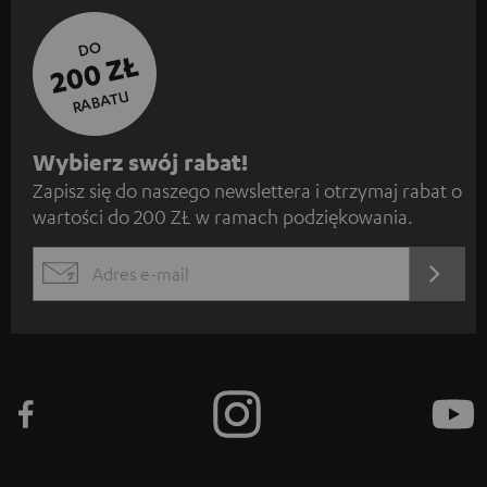
DO
200 ZŁ
RABATU
Z
Wybierz swój rabat!
Zapisz się do naszego newslettera i otrzymaj rabat o
a
wartości do 200 ZŁ w ramach podziękowania.
p
i
REJES
EMAIL
s
WIDGET
z
s
i
ę
d