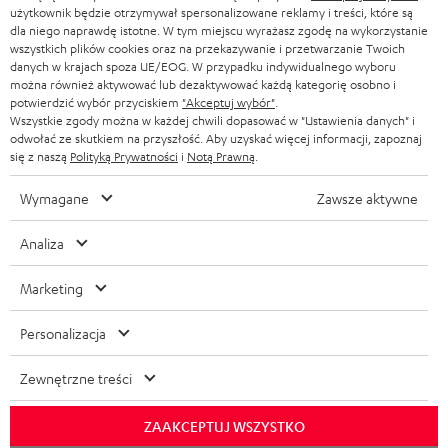
użytkownik będzie otrzymywał spersonalizowane reklamy i treści, które są
dla niego naprawdę istotne. W tym miejscu wyrażasz zgodę na wykorzystanie
wszystkich plików cookies oraz na przekazywanie i przetwarzanie Twoich
danych w krajach spoza UE/EOG. W przypadku indywidualnego wyboru
można również aktywować lub dezaktywować każdą kategorię osobno i
potwierdzić wybór przyciskiem
"Akceptuj wybór"
.
Wszystkie zgody można w każdej chwili dopasować w "Ustawienia danych" i
odwołać ze skutkiem na przyszłość. Aby uzyskać więcej informacji, zapoznaj
się z naszą
Polityką Prywatności
i
Notą Prawną
.
Wymagane
Zawsze aktywne
Analiza
Marketing
Personalizacja
Zewnętrzne treści
ZAAKCEPTUJ WSZYSTKO