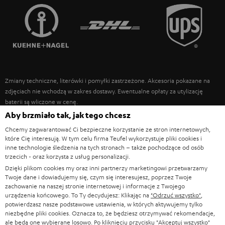
FRANCJA
GŁOŚNIKI
TEUFEL STORY
POLSKA
ULTIMA
ZARZĄD
SŁUCHAWKI DOUSZNE
HISZPANIA
TROSKA O ŚRODOWISKO
Zmiany techniczne, literówki i pomyłki zastrzeżone. Akcesoria pokazane na
FANSHOP
WARTOŚCI
zdjęciach nie wchodzą w zakres dostawy. Ewentualne opłaty za utylizację
WŁOCHY
baterii są wliczone w cenę.
NOWOŚCI
DOSTĘPNOŚĆ BEZ BARIER
Aby brzmiało tak, jak tego chcesz
STANY ZJEDNOCZONE
©2026 Lautsprecher Teufel GmbH - All rights reserved.
Chcemy zagwarantować Ci bezpieczne korzystanie ze stron internetowych,
które Cię interesują. W tym celu firma Teufel wykorzystuje pliki cookies i
Nota prawna
OWH
Polityka prywatności
inne technologie śledzenia na tych stronach – także pochodzące od osób
INNE KRAJE
trzecich - oraz korzysta z usług personalizacji.
Ustawienia ochrony prywatności
EU Data Act
odstąp od umowy tutaj
Dzięki plikom cookies my oraz inni partnerzy marketingowi przetwarzamy
Twoje dane i dowiadujemy się, czym się interesujesz, poprzez Twoje
zachowanie na naszej stronie internetowej i informacje z Twojego
urządzenia końcowego. To Ty decydujesz: Klikając na
"Odrzuć wszystko"
,
potwierdzasz nasze podstawowe ustawienia, w których aktywujemy tylko
niezbędne pliki cookies. Oznacza to, że będziesz otrzymywać rekomendacje,
ale będą one wybierane losowo. Po kliknięciu przycisku
"Akceptuj wszystko"