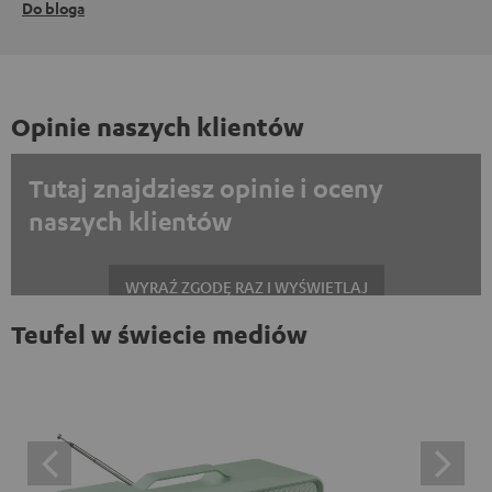
Do bloga
Opinie naszych klientów
Tutaj znajdziesz opinie i oceny
naszych klientów
WYRAŹ ZGODĘ RAZ I WYŚWIETLAJ
Teufel w świecie mediów
Zawsze wyświetlać treści zewnętrzne? Włącz tę opcję w ustawieniach
danych
Opinie na platformie Trustpilot są treściami
zewnętrznymi. Zawartość zewnętrzną można wyświetlić
tutaj za pomocą jednego kliknięcia. Kliknięcie na treść
oznacza wyrażenie zgody na wyświetlanie treści