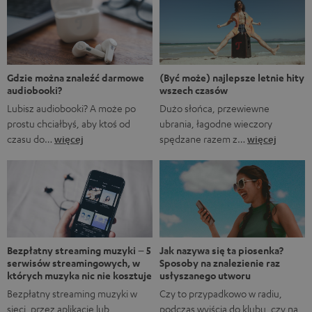
Marvela A gdyby…?, w którym rozgrywane są
alternatywne historie z FUM. Oczywiście fani Marvela
natychmiast rozpoznają, że pierwsze trzy tytuły to filmy
Marvela, podczas gdy ostatnie to tytuły obecnych lub
nadchodzących seriali. […]
(Być może) najlepsze letnie hity
Gdzie można znaleźć darmowe
wszech czasów
audiobooki?
Dużo słońca, przewiewne
Lubisz audiobooki? A może po
ubrania, łagodne wieczory
prostu chciałbyś, aby ktoś od
spędzane razem z…
więcej
czasu do…
więcej
Bezpłatny streaming muzyki – 5
Jak nazywa się ta piosenka?
serwisów streamingowych, w
Sposoby na znalezienie raz
których muzyka nic nie kosztuje
usłyszanego utworu
Bezpłatny streaming muzyki w
Czy to przypadkowo w radiu,
sieci, przez aplikację lub
podczas wyjścia do klubu, czy na