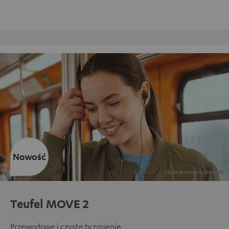
 zwrot
Obsługa klienta w struktur
Nowość
Teufel MOVE 2
Przewodowe i czyste brzmienie