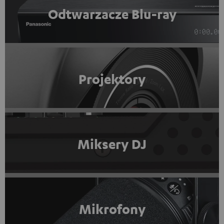
Odtwarzacze Blu-ray
Projektory
Miksery DJ
Mikrofony