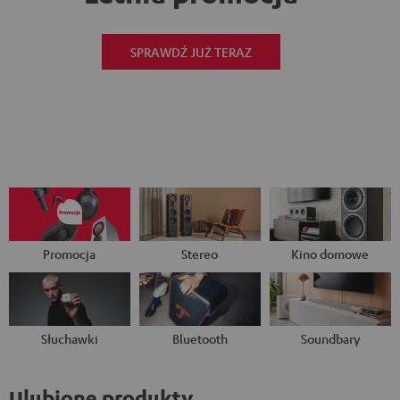
SPRAWDŹ JUŻ TERAZ
Promocja
Stereo
Kino domowe
Słuchawki
Bluetooth
Soundbary
Ulubione produkty