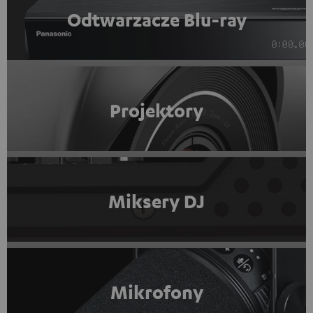
Odtwarzacze Blu-ray
Projektory
Miksery DJ
Mikrofony