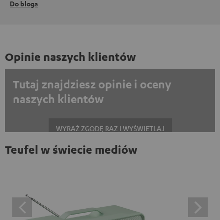
Do bloga
Opinie naszych klientów
Tutaj znajdziesz opinie i oceny
naszych klientów
WYRAŹ ZGODĘ RAZ I WYŚWIETLAJ
Teufel w świecie mediów
Zawsze wyświetlać treści zewnętrzne? Włącz tę opcję w ustawieniach
danych
Opinie na platformie Trustpilot są treściami
zewnętrznymi. Zawartość zewnętrzną można wyświetlić
tutaj za pomocą jednego kliknięcia. Kliknięcie na treść
oznacza wyrażenie zgody na wyświetlanie treści