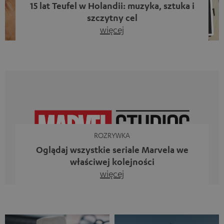
15 lat Teufel w Holandii: muzyka, sztuka i
szczytny cel
więcej
Piętnaście lat działalności firmy Teufel w Holandii oraz 10.
rocznica powstania naszego bloga. Dwa wspaniałe
kamienie milowe, z których jesteśmy dumni. Jednak
zamiast tylko spoglądać wstecz, chcieliśmy przede
wszystkim zrobić coś, co odzwierciedla to, co
reprezentuje firma Teufel: uczcić siłę dźwięku i
jednocześnie dać coś od siebie. Muzyka ma przecież o
wiele większe znaczenie niż […]
ROZRYWKA
Oglądaj wszystkie seriale Marvela we
właściwej kolejności
więcej
Iron Man, Doktor Strange, Czarna Wdowa kontra Ms
Marvel, Loki, Mecenas She-Hulk i Daredevil. Nie, to
zestawienie nie jest aluzją do animowanego serialu