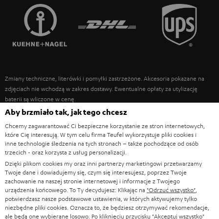
FRANCJA
GŁOŚNIKI
TEUFEL STORY
POLSKA
ULTIMA
ZARZĄD
SŁUCHAWKI DOUSZNE
HISZPANIA
TROSKA O ŚRODOWISKO
Zmiany techniczne, literówki i pomyłki zastrzeżone. Akcesoria pokazane na
FANSHOP
WARTOŚCI
zdjęciach nie wchodzą w zakres dostawy. Ewentualne opłaty za utylizację
WŁOCHY
baterii są wliczone w cenę.
NOWOŚCI
DOSTĘPNOŚĆ BEZ BARIER
Aby brzmiało tak, jak tego chcesz
STANY ZJEDNOCZONE
©2026 Lautsprecher Teufel GmbH - All rights reserved.
Chcemy zagwarantować Ci bezpieczne korzystanie ze stron internetowych,
które Cię interesują. W tym celu firma Teufel wykorzystuje pliki cookies i
Nota prawna
OWH
Polityka prywatności
inne technologie śledzenia na tych stronach – także pochodzące od osób
INNE KRAJE
trzecich - oraz korzysta z usług personalizacji.
Ustawienia ochrony prywatności
EU Data Act
odstąp od umowy tutaj
Dzięki plikom cookies my oraz inni partnerzy marketingowi przetwarzamy
Twoje dane i dowiadujemy się, czym się interesujesz, poprzez Twoje
zachowanie na naszej stronie internetowej i informacje z Twojego
urządzenia końcowego. To Ty decydujesz: Klikając na
"Odrzuć wszystko"
,
potwierdzasz nasze podstawowe ustawienia, w których aktywujemy tylko
niezbędne pliki cookies. Oznacza to, że będziesz otrzymywać rekomendacje,
ale będą one wybierane losowo. Po kliknięciu przycisku
"Akceptuj wszystko"