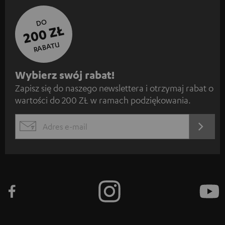
DO
200 ZŁ
RABATU
Z
Wybierz swój rabat!
Zapisz się do naszego newslettera i otrzymaj rabat o
a
wartości do 200 ZŁ w ramach podziękowania.
p
i
REJES
EMAIL
s
WIDGET
z
s
i
ę
d