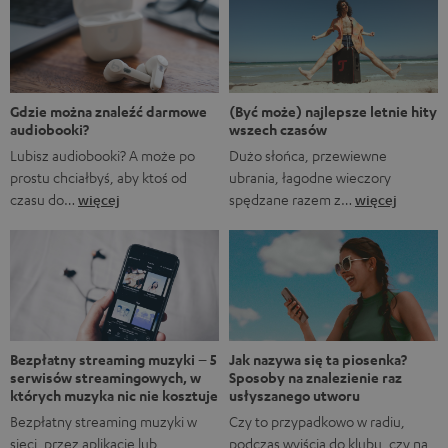
Marvela A gdyby…?, w którym rozgrywane są
alternatywne historie z FUM. Oczywiście fani Marvela
natychmiast rozpoznają, że pierwsze trzy tytuły to filmy
Marvela, podczas gdy ostatnie to tytuły obecnych lub
nadchodzących seriali. […]
(Być może) najlepsze letnie hity
Gdzie można znaleźć darmowe
wszech czasów
audiobooki?
Dużo słońca, przewiewne
Lubisz audiobooki? A może po
ubrania, łagodne wieczory
prostu chciałbyś, aby ktoś od
spędzane razem z…
więcej
czasu do…
więcej
Bezpłatny streaming muzyki – 5
Jak nazywa się ta piosenka?
serwisów streamingowych, w
Sposoby na znalezienie raz
których muzyka nic nie kosztuje
usłyszanego utworu
Bezpłatny streaming muzyki w
Czy to przypadkowo w radiu,
sieci, przez aplikację lub
podczas wyjścia do klubu, czy na