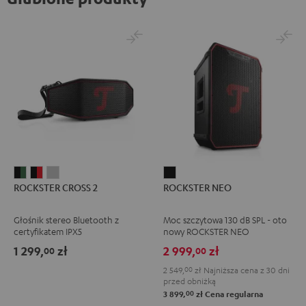
ROCKSTER
ROCKSTER
ROCKSTER
ROCKSTER
ROCKSTER CROSS 2
ROCKSTER NEO
CROSS
CROSS
CROSS
NEO
2
2
2
Black
Głośnik stereo Bluetooth z
Moc szczytowa 130 dB SPL - oto
Black
Black
Light
certyfikatem IPX5
nowy ROCKSTER NEO
&
&
Gray
1 299,
zł
2 999,
zł
00
00
Green
Red
2 549,
00
zł
Najniższa cena z 30 dni
przed obniżką
00
3 899,
zł
Cena regularna