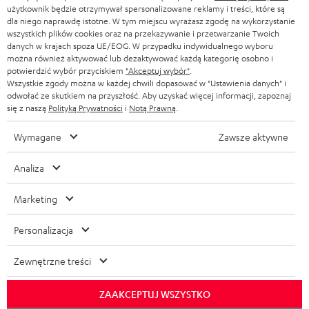
użytkownik będzie otrzymywał spersonalizowane reklamy i treści, które są
dla niego naprawdę istotne. W tym miejscu wyrażasz zgodę na wykorzystanie
wszystkich plików cookies oraz na przekazywanie i przetwarzanie Twoich
danych w krajach spoza UE/EOG. W przypadku indywidualnego wyboru
można również aktywować lub dezaktywować każdą kategorię osobno i
potwierdzić wybór przyciskiem
"Akceptuj wybór"
.
Wszystkie zgody można w każdej chwili dopasować w "Ustawienia danych" i
odwołać ze skutkiem na przyszłość. Aby uzyskać więcej informacji, zapoznaj
się z naszą
Polityką Prywatności
i
Notą Prawną
.
Wymagane
Zawsze aktywne
Analiza
Marketing
Personalizacja
Zewnętrzne treści
ZAAKCEPTUJ WSZYSTKO