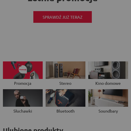
SPRAWDŹ JUŻ TERAZ
Promocja
Stereo
Kino domowe
Słuchawki
Bluetooth
Soundbary
Ulubione produkty